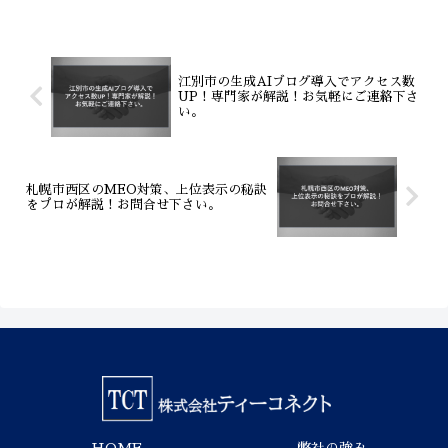
階で「AI活用」と「MEO対策」への取
り組み姿勢を見抜くことです。この記事
では、集客に強いパートナーを見極める
ための具体的な質問項目と、その回答か
らわかる業者の実力を徹底解説。株式会
江別市の生成AIブログ導入でアクセス数
社ティーコネクトは、生成AIとMEOを
UP！専門家が解説！お気軽にご連絡下さ
標準装備した次世代のWeb制作で、貴社
い。
のビジネスを成功に導きます。賢い発注
のための知識をぜひ手に入れてくださ
い。
札幌市西区のMEO対策、上位表示の秘訣
をプロが解説！お問合せ下さい。
HOME
弊社の強み