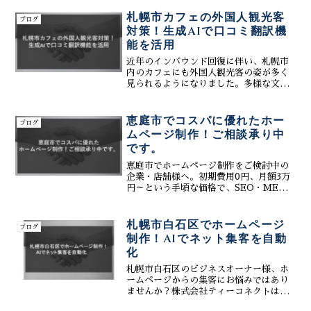
札幌市カフェの外国人観光客
ブログ
対策！生成AIで口コミ翻訳機
能を活用
近年のインバウンド回復に伴い、札幌市
内のカフェにも外国人観光客の姿が多く
見られるようになりました。多様な文化
背景を持つお客様への対応は、新たなビ
ジネスチャンスを広げる一方で、言葉の
壁や異文化コミュニケーションの難しさ
恵庭市でコスパに優れたホー
ブログ
といった課題も生じさせま...
ムページ制作！ご相談承り中
です。
恵庭市でホームページ制作をご検討中の
企業・店舗様へ。初期費用0円、月額3万
円～という手頃な価格で、SEO・MEO対
策まで完備した「コスパに優れたWeb制
作サービス」をご紹介します。株式会社
ティーコネクトなら、生成AIを活用した
札幌市白石区でホームページ
ブログ
最新技術で、花のまち恵庭の魅力を発信
制作！AIでネット集客を自動
し、集客効果を最大化します。まずは無
化
料相談で、貴社に最適なプランをご提案
いたします。
札幌市白石区のビジネスオーナー様、ホ
ームページからの集客にお悩みではあり
ませんか？株式会社ティーコネクトは、
白石区に特化したホームページ制作会社