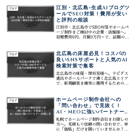
として、AIを活用したネット集客の自動
化を実現します。高品質なホームページ
江別・北広島×生成AIブログツ
ブログ
制作はもちろん、AIに...
ールでSEO対策！費用が安い
と評判の相談
江別市・北広島市でSEO対策やホームペ
ージ制作をご検討中の企業・店舗様へ。
初期費用0円、月額3万円～で、話題の
「生成AIブログツール」を活用した最新
のWeb集客システムを導入しませんか？
株式会社ティーコネクトなら、AIによる
北広島の床屋必見！コスパの
ブログ
記事作成支援でコストを抑えながら検索
良いSNSサポートと人気のAI
上位表示を実現。ボールパーク効果など
検索対策で集客
で注目されるこのエリアで、競合に差を
つけるための評判のWeb戦略をご提案し
北広島市の床屋・理容室様へ。ラピダス
ます。
進出やボールパークで沸く北広島エリア
で、新規顧客を確実に獲得するための最
新Web戦略を公開。Googleマップでの
露出を最大化するMEO対策と、ファンを
増やすコスパの良いSNSサポートを軸
ホームページ制作会社への
ブログ
に、株式会社ティーコネクトが貴店の集
「問い合わせ」で見抜く！
客を最大化します。最新のAI検索対策で
AI・MEOに強いパートナーの
あるGEOもいち早く導入し、多忙な現場
探し方
でも簡単操作で運用可能なシステムを提
札幌でホームページ制作会社をお探しの
供。お問合せ発生時のリアルタイム通知
方へ。見積もり依頼の問い合わせで、単
機能でチャンスを逃さず、地域No.1の選
に「価格」だけを聞いていませんか？失
ばれる理容室へと導きます。
敗しない業者選びの鍵は、問い合わせ段