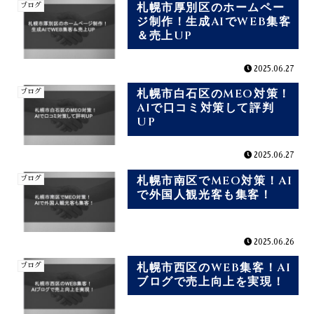
札幌市厚別区のホームペー
ブログ
ジ制作！生成AIでWEB集客
＆売上UP
2025.06.27
札幌市白石区のMEO対策！
ブログ
AIで口コミ対策して評判
UP
2025.06.27
札幌市南区でMEO対策！AI
ブログ
で外国人観光客も集客！
2025.06.26
札幌市西区のWEB集客！AI
ブログ
ブログで売上向上を実現！