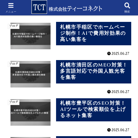
2025-06
メニュー
検索
札幌市手稲区でホームペー
ブログ
ジ制作！AIで費用対効果の
高い集客を
2025.06.27
札幌市清田区のMEO対策！
ブログ
多言語対応で外国人観光客
を集客
2025.06.27
札幌市豊平区のSEO対策！
ブログ
AIツールで検索順位を上げ
るネット集客
2025.06.27