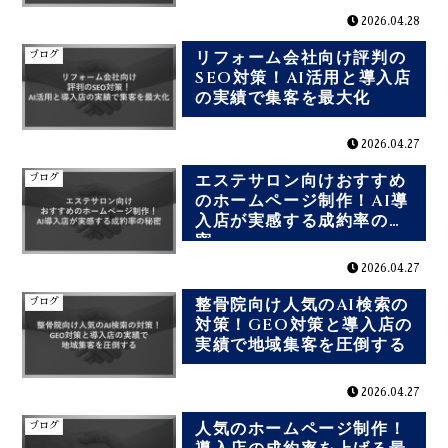
2026.04.28
リフォーム会社向け評判の
ブログ
SEO対策！AI活用と導入店
の実績で集客を最大化
2026.04.27
エステサロン向けおすすめ
ブログ
のホームページ制作！AI導
入店が実感する成約率の秘
密
2026.04.27
整骨院向け人気のAI検索の
ブログ
対策！GEO対策と導入店の
実績で地域集客を圧倒する
2026.04.27
人気のホームページ制作！
ブログ