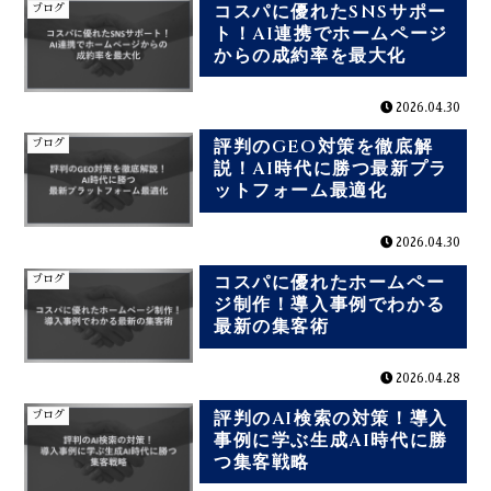
コスパに優れたSNSサポー
ブログ
ト！AI連携でホームページ
からの成約率を最大化
2026.04.30
評判のGEO対策を徹底解
ブログ
説！AI時代に勝つ最新プラ
ットフォーム最適化
2026.04.30
コスパに優れたホームペー
ブログ
ジ制作！導入事例でわかる
最新の集客術
2026.04.28
評判のAI検索の対策！導入
ブログ
事例に学ぶ生成AI時代に勝
つ集客戦略