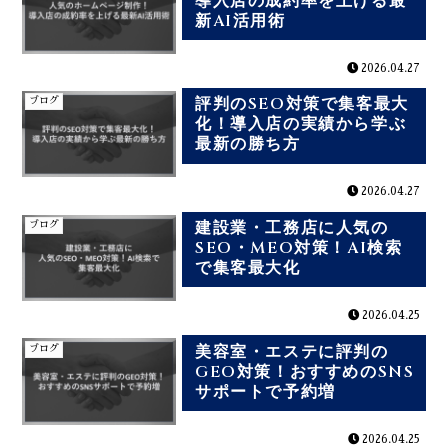
導入店の成約率を上げる最
新AI活用術
2026.04.27
評判のSEO対策で集客最大
ブログ
化！導入店の実績から学ぶ
最新の勝ち方
2026.04.27
建設業・工務店に人気の
ブログ
SEO・MEO対策！AI検索
で集客最大化
2026.04.25
美容室・エステに評判の
ブログ
GEO対策！おすすめのSNS
サポートで予約増
2026.04.25