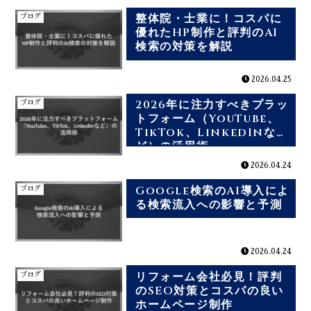
整体院・士業に！コスパに
ブログ
優れたHP制作と評判のAI
検索の対策を解説
2026.04.25
2026年に注力すべきプラッ
ブログ
トフォーム（YouTube、
TikTok、LinkedInな
ど）の活用術
2026.04.24
Google検索のAI導入によ
ブログ
る検索流入への影響と予測
2026.04.24
リフォーム会社必見！評判
ブログ
のSEO対策とコスパの良い
ホームページ制作