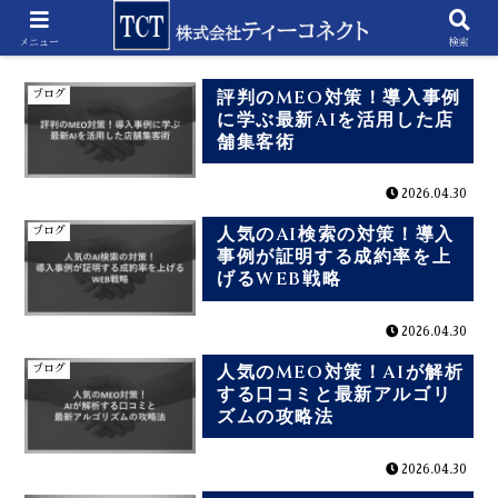
2026-04
メニュー
検索
評判のMEO対策！導入事例
ブログ
に学ぶ最新AIを活用した店
舗集客術
2026.04.30
人気のAI検索の対策！導入
ブログ
事例が証明する成約率を上
げるWEB戦略
2026.04.30
人気のMEO対策！AIが解析
ブログ
する口コミと最新アルゴリ
ズムの攻略法
2026.04.30