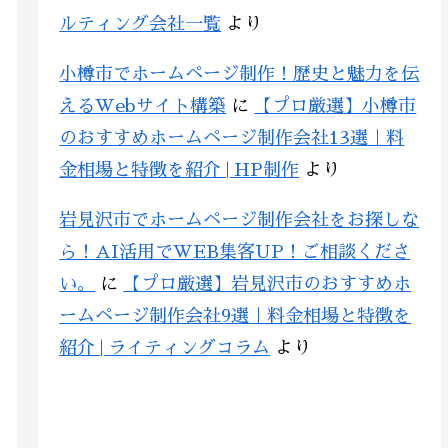
ルティング会社一覧
より
小樽市でホームページ制作！歴史と魅力を伝
えるWebサイト構築
に
【プロ厳選】小樽市
のおすすめホームページ制作会社13選｜料
金相場と特徴を紹介 | HP制作
より
岩見沢市でホームページ制作会社をお探しな
ら！AI活用でWEB集客UP！ご相談くださ
い。
に
【プロ厳選】岩見沢市のおすすめホ
ームページ制作会社9選｜料金相場と特徴を
紹介 | ライティングコラム
より