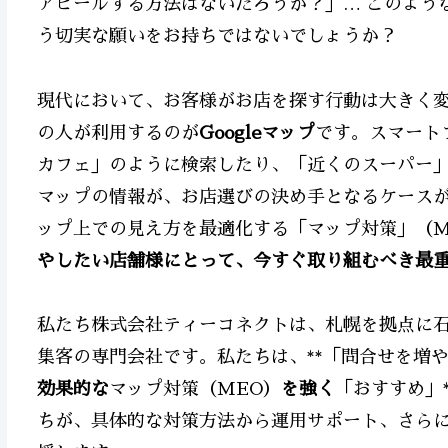
アピールする方法はないだろうか？」… このよう
う切実な願いをお持ちではないでしょうか？
現代において、お客様がお店を探す行動は大きく
の人が利用するのが
Googleマップ
です。スマート
カフェ」のように検索したり、「近くのスーパー」「
マップの情報が、お店選びの決め手となるケースが非
ップ上での見え方を最適化する「マップ対策」（M
やしたい店舗様にとって、今すぐ取り組むべき最
私たち株式会社ティーコネクトは、札幌を拠点に石
集客の専門会社です。私たちは、**「問合せを増
効果的な
マップ対策（MEO）
を強く
「おすすめ」
ちが、具体的な対策方法から運用サポート、さらに