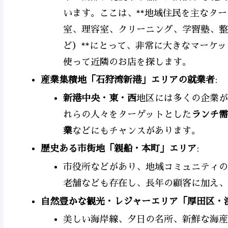
います。ここは、**地域住民を主なタ
室、理容室、クリーニング、学習塾、整
ど）**にとって、非常に大きなマーケッ
使って近隣のお店を探します。
産業集積地「石狩湾新港」エリアの就業者
:
新港中央・東・西
地区には多くの企業が
れらの人々をターゲットとした
ランチ需
業
などにもチャンスがあります。
歴史ある市街地「親船・本町」エリア
:
市役所などがあり、地域コミュニティの
老舗なども存在し、長年の顧客に加え、
自然豊かな観光・レジャーエリア「厚田区・
美しい海岸線、夕日の名所、新鮮な海産