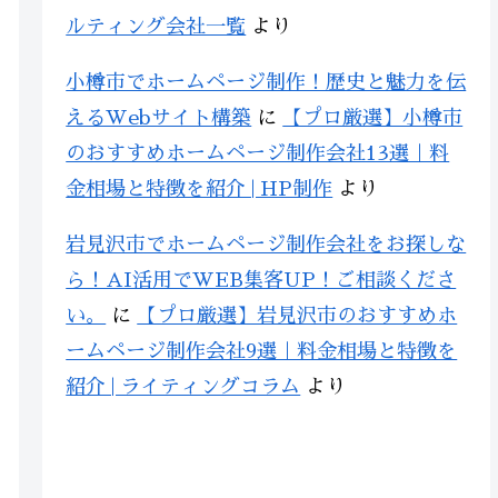
ルティング会社一覧
より
小樽市でホームページ制作！歴史と魅力を伝
えるWebサイト構築
に
【プロ厳選】小樽市
のおすすめホームページ制作会社13選｜料
金相場と特徴を紹介 | HP制作
より
岩見沢市でホームページ制作会社をお探しな
ら！AI活用でWEB集客UP！ご相談くださ
い。
に
【プロ厳選】岩見沢市のおすすめホ
ームページ制作会社9選｜料金相場と特徴を
紹介 | ライティングコラム
より