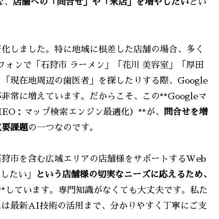
な、
店舗への「問合せ」や「来店」を増やしたい
とい
変化しました。特に地域に根差した店舗の場合、多く
フォンで「石狩市 ラーメン」「花川 美容室」「厚田
現在地周辺の歯医者」を探したりする際、Google
常に増えています。だからこそ、この**Googleマ
EO：マップ検索エンジン最適化）**が、
問合せを増
重要課題
の一つなのです。
狩市を含む広域エリアの店舗様をサポートするWeb
やしたい」
という店舗様の切実なニーズに応えるため、
**しています。専門知識がなくても大丈夫です。私た
は最新AI技術の活用まで、分かりやすく丁寧にご支