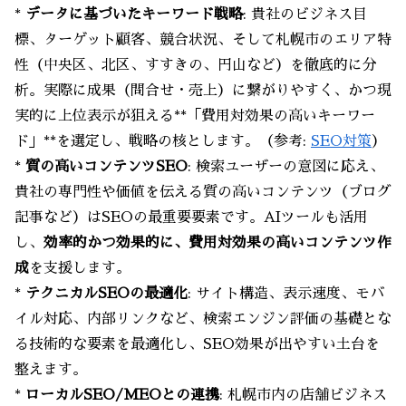
*
データに基づいたキーワード戦略
: 貴社のビジネス目
標、ターゲット顧客、競合状況、そして札幌市のエリア特
性（中央区、北区、すすきの、円山など）を徹底的に分
析。実際に成果（問合せ・売上）に繋がりやすく、かつ現
実的に上位表示が狙える**「費用対効果の高いキーワー
ド」**を選定し、戦略の核とします。（参考:
SEO対策
）
*
質の高いコンテンツSEO
: 検索ユーザーの意図に応え、
貴社の専門性や価値を伝える質の高いコンテンツ（ブログ
記事など）はSEOの最重要要素です。AIツールも活用
し、
効率的かつ効果的に、費用対効果の高いコンテンツ作
成
を支援します。
*
テクニカルSEOの最適化
: サイト構造、表示速度、モバ
イル対応、内部リンクなど、検索エンジン評価の基礎とな
る技術的な要素を最適化し、SEO効果が出やすい土台を
整えます。
*
ローカルSEO/MEOとの連携
: 札幌市内の店舗ビジネス