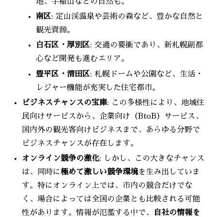
地、手稲山などの自然も。
南区
: 定山渓温泉や芸術の森など、豊かな自然と
観光資源。
白石区・厚別区
: 交通の要衝であり、新札幌副都
心など開発も進むエリア。
豊平区・清田区
: 札幌ドームや公園など、生活・
レジャー機能が充実した住宅都市。
ビジネスチャンスの宝庫
: この多様性により、地域住
民向けサービスから、企業向け（BtoB）サービス、
国内外の観光客向けビジネスまで、あらゆる分野で
ビジネスチャンスが存在します。
オンライン競争の激化
: しかし、この大きなチャンス
は、同時に
極めて激しい競争環境
を生み出していま
す。特にオンライン上では、市内の競合だけでな
く、場合によっては全国の企業とも比較される可能
性があります。情報が氾濫する中で、
自社の情報を