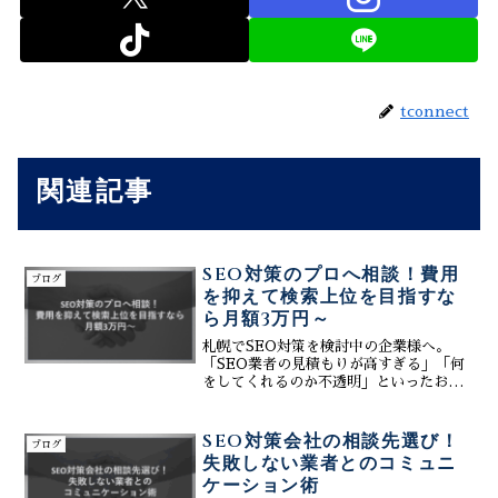
tconnect
関連記事
SEO対策のプロへ相談！費用
ブログ
を抑えて検索上位を目指すな
ら月額3万円～
札幌でSEO対策を検討中の企業様へ。
「SEO業者の見積もりが高すぎる」「何
をしてくれるのか不透明」といったお悩
みはありませんか？株式会社ティーコネ
クトなら、SEO対策のプロに相談しなが
ら、月額3万円～という安心価格で検索上
SEO対策会社の相談先選び！
ブログ
位を目指すWeb戦略が実現可能です。初
失敗しない業者とのコミュニ
期費用を抑えたシステム導入、誰でも更
ケーション術
新できるCMS、そして生成AIを活用した