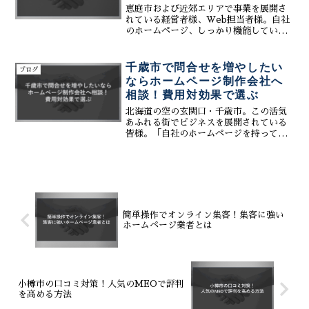
ムを駆使し、地域密着型のビジネスを強
恵庭市および近郊エリアで事業を展開さ
力にサポートします。現在、無料お見積
れている経営者様、Web担当者様。自社
もりを承り中です。
のホームページ、しっかり機能していま
すか？「ホームページはあるけれど、ほ
とんど問い合わせが来ない」「新しい情
報を発信したいけど、時間も人手もな
千歳市で問合せを増やしたい
ブログ
い」「競合が増えてきて、...
ならホームページ制作会社へ
相談！費用対効果で選ぶ
北海道の空の玄関口・千歳市。この活気
あふれる街でビジネスを展開されている
皆様。「自社のホームページを持ってい
るが、期待していたほどの成果が出てい
ない」「もっとWebからの問合せを増や
したい」――そんな切実な想いを抱えて
いらっしゃいませんか。...
簡単操作でオンライン集客！集客に強い
ホームページ業者とは
小樽市の口コミ対策！人気のMEOで評判
を高める方法