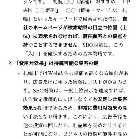
ジンです。「札幌 〇〇（業種） おすすめ」「中
央区 〇〇 評判」「〇〇（商品・サービス） 札
幌」といったキーワードで検索された時に、
自
社のホームページが検索結果の目立つ位置（上
位）に表示されなければ、潜在顧客との接点を
持つことすらできません
。SEO対策は、この
「入口」を確保するための基本戦略です。
「費用対効果」は持続可能な集客の鍵
:
札幌市ではWeb広告の単価も高くなる傾向があ
り、広告だけに頼った集客はコストがかさみま
す。SEO対策は、一度上位表示を達成すれば、
広告費を継続的に支出しなくても
安定した集客
効果
が期待できるため、
非常に費用対効果の高
い
手法となり得ます。これにより、広告予算を
他の投資に回したり、利益率を高めたりするこ
とが可能になり、ビジネスの持続可能性を高め