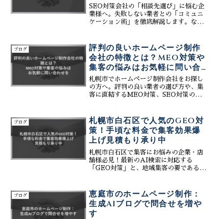
コンテンツ作成支援までをトータルサポ
SEO対策会社の「相談先選び」に悩む企
ート。費用を抑えて成果を最大化する、
業様へ。失敗しない業者との「コミュニ
札幌の企業に最適な解決策を詳しく解説
ケーション術」を徹底解説します。なぜ
します。まずは無料相談をご利用くださ
SEOは継続が不可欠で、それが検索結果
い。
に繋がるのか、費用相場、サービス内容
の比較から、AI活用で費用対効果を最大
評判の良いホームページ制作
ブログ
化する秘訣まで網羅。株式会社ティーコ
会社の特徴とは？MEO対策や
ネクトは、コンテンツ生成・口コミ返信
集客の悩みはお気軽に問い合
のAI化、MEO・Web制作連携で、貴社
わせを
のWeb集客を強力サポート。最適なパー
札幌市でホームページ制作会社をお探し
トナー選びでビジネスを飛躍させましょ
の方へ。評判の良い業者の選び方や、集
う。
客に直結するMEO対策、SEO対策の重要
性を解説します。株式会社ティーコネク
トは、生成AIを活用した最新のWeb戦略
と、初心者でも更新が簡単なCMSで、貴
札幌市白石区で人気のGEO対
ブログ
社のビジネスを強力にサポート。デザイ
策！手頃な料金で集客効果爆
ン性だけでなく「見つかる」「集まる」
上げ見積もり承り中
サイト制作を実現します。Web集客の悩
みや費用対効果に関するご相談は、ぜひ
札幌市白石区で集客にお悩みの企業・店
お気軽にお問い合わせください。
舗様必見！最新のAI検索に対応する
「GEO対策」と、地域集客の要である
「MEO対策」を組み合わせ、手頃な料金
で集客効果を劇的に向上させる方法を徹
底解説します。株式会社ティーコネクト
恵庭市のホームページ制作：
ブログ
は、MEOで店舗情報の土台を固め、AI
生成AIブログで問合せを増や
に推薦される仕組みを構築。CMS、
す
SEO、SNS運用、オールインワンシステ