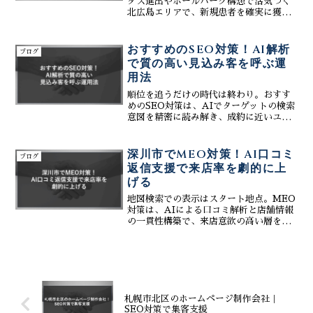
ダス進出やボールパーク構想で活気づく
北広島エリアで、新規患者を確実に獲得
するためのWeb戦略を解説します。
Googleマップでの露出を高める「おすす
めのMEO対策」と、ファンを増やす「コ
おすすめのSEO対策！AI解析
ブログ
スパの良いSNSサポート」を軸に、株式
で質の高い見込み客を呼ぶ運
会社ティーコネクトが貴院の集客を最大
用法
化。生成AIを活用した最新のGEO対策
や、簡単操作で更新できるホームページ
順位を追うだけの時代は終わり。おすす
制作により、施術で多忙な先生の手を煩
めのSEO対策は、AIでターゲットの検索
わせることなく、地域No.1の選ばれる整
意図を精密に読み解き、成約に近いユー
骨院へと導きます。ポータルサイトに頼
ザーをサイトへ集めることに特化してい
らない自立型の集客基盤を構築し、安定
ます。広告に頼らず、中長期的に利益を
した院経営を実現しましょう。
生み出し続ける資産型サイトの育て方を
深川市でMEO対策！AI口コミ
ブログ
専門家が徹底解説。
返信支援で来店率を劇的に上
げる
地図検索での表示はスタート地点。MEO
対策は、AIによる口コミ解析と店舗情報
の一貫性構築で、来店意欲の高い層を逃
さず獲得します。最新の集客システムと
連携し、競合に差をつけて存在感を圧倒
的に高めるための具体的な運用テクニッ
クを詳しく公開。
札幌市北区のホームページ制作会社｜
SEO対策で集客支援