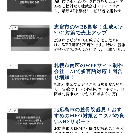
深川市でホームページ作成やリニューア
ルをご検討なら株式会社ティーコネク
ト。最新AIを駆使し、訪問者を迷わせず
成約（お問い合わせ）へと導く導線設計
を施したサイトをご提案。デザイン性と
集客効果を両立し、深川での売上最大化
恵庭市のWEB集客！生成AIと
ブログ
を実現します。
SEO対策で売上アップ
恵庭市でビジネスを成功させるために
は、WEB集客が不可欠です。特に、競争
が激化する現代においては、生成AIと
SEO対策を組み合わせた戦略が重要とな
ります。株式会社ティーコネクトは、恵
庭市に特化したWEB集客支援会社とし
札幌市南区のWebサイト制作
ブログ
て、生成AIとSEO対...
会社｜AIで多言語対応！問合
せ増加！
札幌市南区でビジネスを成功させたいな
ら、Webサイトは必須のツールです。南
区は札幌市の中でも人口が多く、定山渓
温泉や札幌芸術の森など、観光資源も豊
富な魅力的なエリアです。しかし、競争
も激しいため、多くの顧客を獲得するに
北広島市の整骨院必見！おす
ブログ
は、効果的なWeb集客...
すめのMEO対策とコスパの良
いSNSサポート
北広島市の整骨院・接骨院様必見！ラピ