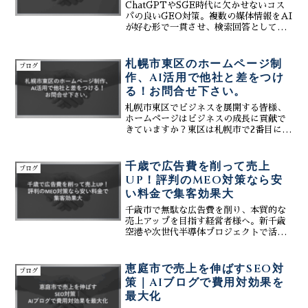
ChatGPTやSGE時代に欠かせないコス
パの良いGEO対策。複数の媒体情報をAI
が好む形で一貫させ、検索回答としての
引用を狙います。札幌エリアの店舗様向
けに、低コストで高い資産性を生む次世
代の検索エンジン最適化手法を詳しくご
札幌市東区のホームページ制
ブログ
紹介します。
作、AI活用で他社と差をつけ
る！お問合せ下さい。
札幌市東区でビジネスを展開する皆様、
ホームページはビジネスの成長に貢献で
きていますか？東区は札幌市で2番目に人
口が多く、近年開発が進む注目エリアで
す。競争が激化する中で、他社と差をつ
けるためには、ホームページの存在が不
千歳で広告費を削って売上
ブログ
可欠です。特に、AIを...
UP！評判のMEO対策なら安
い料金で集客効果大
千歳市で無駄な広告費を削り、本質的な
売上アップを目指す経営者様へ。新千歳
空港や次世代半導体プロジェクトで活気
づく千歳市において、集客の鍵を握るの
は「地図検索」と「AI回答」です。株式
会社ティーコネクトは、評判のMEO対策
恵庭市で売上を伸ばすSEO対
ブログ
を軸に、安い料金で集客効果を最大化す
策｜AIブログで費用対効果を
る専門チームです。MEOで足元を固め、
最大化
最新のGEO対策（AI検索最適化）へ拡張