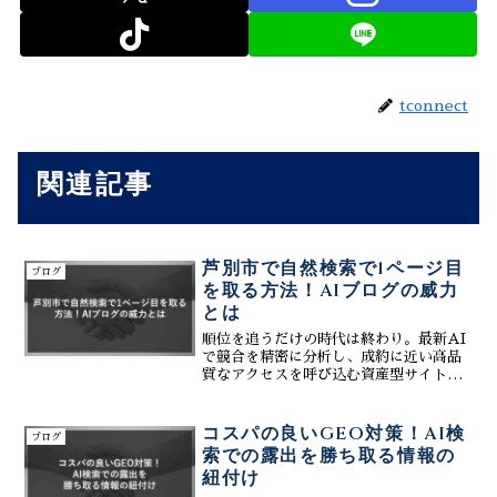
tconnect
関連記事
芦別市で自然検索で1ページ目
ブログ
を取る方法！AIブログの威力
とは
順位を追うだけの時代は終わり。最新AI
で競合を精密に分析し、成約に近い高品
質なアクセスを呼び込む資産型サイトを
構築します。1万文字級のコラム生成とデ
ータ連携により、広告費を抑えながら中
長期的な集客基盤を確立する戦略的な運
コスパの良いGEO対策！AI検
ブログ
用手法を詳しく公開。
索での露出を勝ち取る情報の
紐付け