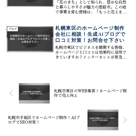
することで、広告に頼らずとも「選ばれ
「花のまち」として知られ、豊かな自然
る仕組み」を構築。SEO、SNS、CMSを
と暮らしやすさが魅力の恵庭市。この地
統合した次世代の戦略をご提案します。
で事業を営む皆様は、「もっと売上を伸
無料相談・見積もり承り中。
ばしたい！」と強く願っているのではな
いでしょうか。そのための最も強力な打
ち手の一つが、インターネット検索から
札幌東区のホームページ制作
ブログ
の集客を増やす「SEO対...
会社に相談！生成AIブログで
口コミ対策！お問合せ下さい
札幌市東区でビジネスを展開する皆様、
ホームページと口コミは効果的に活用で
きていますか？インターネットが普及し
た現代において、ホームページは企業の
顔であり、口コミは顧客からの信頼の証
です。これらを効果的に活用すること
で、新規顧客の獲得、顧客ロ...
札幌市東区のWEB集客！ホームページ制
作で売上向上
札幌市手稲区でホームページ制作！AIブ
ログでSEO対策！