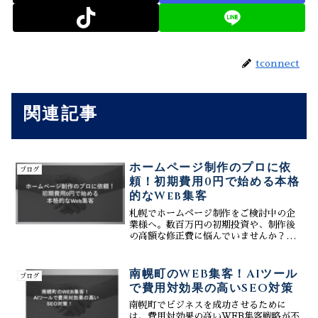
tconnect
関連記事
ホームページ制作のプロに依
ブログ
頼！初期費用0円で始める本格
的なWeb集客
札幌でホームページ制作をご検討中の企
業様へ。数百万円の初期投資や、制作後
の高額な修正費に悩んでいませんか？株
式会社ティーコネクトは、Web制作のプ
ロフェッショナルとして、初期費用0円・
月額3万円～という革新的なプランで、集
南幌町のWEB集客！AIツール
ブログ
客に特化した本格的なWebサイトを提供
で費用対効果の高いSEO対策
します。サーバー管理からSEO・MEO対
策、更新が簡単なCMS機能までをオール
南幌町でビジネスを成功させるために
インワンで提供。リスクを最小限に抑
は、費用対効果の高いWEB集客戦略が不