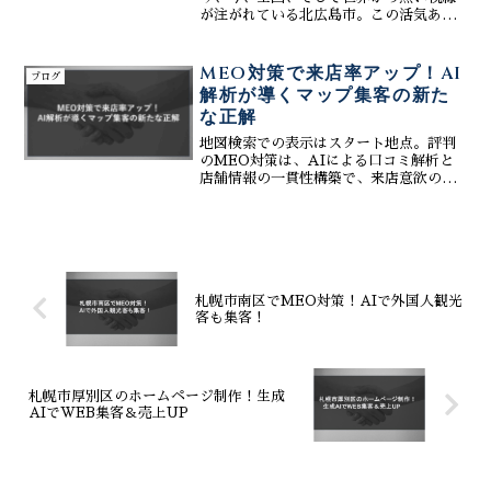
が注がれている北広島市。この活気あふ
れる街でビジネスを展開する企業様にと
って、自社の魅力を効果的に発信し、新
たなお客様を呼び込むための「ホームペ
MEO対策で来店率アップ！AI
ブログ
ージ」は、もはやビジネ...
解析が導くマップ集客の新た
な正解
地図検索での表示はスタート地点。評判
のMEO対策は、AIによる口コミ解析と
店舗情報の一貫性構築で、来店意欲の高
い層を逃さず獲得します。最新の集客シ
ステムと連携し、競合に差をつけて地域
内での存在感を圧倒的に高めるための運
用テクニックを公開。
札幌市南区でMEO対策！AIで外国人観光
客も集客！
札幌市厚別区のホームページ制作！生成
AIでWEB集客＆売上UP