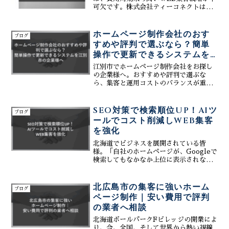
え、プロの技術と最新のAI活用でビジネ
可欠です。株式会社ティーコネクトは、
スを加速させる、賢いWeb戦略の全貌を
南幌町に特化したWEB集客支援会社とし
公開します。まずは無料相談へ。
て、AIツールを活用した費用対効果の高
いSEO対策をご提案いたします。限られ
ホームページ制作会社のおす
ブログ
た予算を最大限に活...
すめや評判で選ぶなら？簡単
操作で更新できるシステムを
江別市の企業様へ
江別市でホームページ制作会社をお探し
の企業様へ。おすすめや評判で選ぶな
ら、集客と運用コストのバランスが重要
です。株式会社ティーコネクトは、専門
知識不要で誰でも更新できる「簡単操
作」のCMSと、生成AIを活用した最先端
SEO対策で検索順位UP！AIツ
ブログ
のMEO・SEO対策を提供します。WEB
ールでコスト削減しWEB集客
制作の費用対効果にお悩みではありませ
を強化
んか？札幌近郊の江別エリアでのビジネ
スを加速させる、当社の「オールインシ
北海道でビジネスを展開されている皆
ステム」の全貌と、地域密着のサポート
様。「自社のホームページが、Googleで
体制について詳しく解説します。
検索してもなかなか上位に表示されな
い」「もっとWEB集客を強化して、検索
順位をUPさせたい！」――そんな切実な
想いを抱えていらっしゃいませんか。そ
北広島市の集客に強いホーム
ブログ
の課題を解決する強...
ページ制作｜安い費用で評判
の業者へ相談
北海道ボールパークFビレッジの開業によ
り、今、全国、そして世界から熱い視線