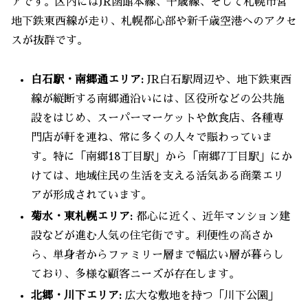
アです。区内にはJR函館本線、千歳線、そして札幌市営
地下鉄東西線が走り、札幌都心部や新千歳空港へのアクセ
スが抜群です。
白石駅・南郷通エリア:
JR白石駅周辺や、地下鉄東西
線が縦断する南郷通沿いには、区役所などの公共施
設をはじめ、スーパーマーケットや飲食店、各種専
門店が軒を連ね、常に多くの人々で賑わっていま
す。特に「南郷18丁目駅」から「南郷7丁目駅」にか
けては、地域住民の生活を支える活気ある商業エリ
アが形成されています。
菊水・東札幌エリア:
都心に近く、近年マンション建
設などが進む人気の住宅街です。利便性の高さか
ら、単身者からファミリー層まで幅広い層が暮らし
ており、多様な顧客ニーズが存在します。
北郷・川下エリア:
広大な敷地を持つ「川下公園」