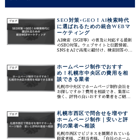
SEO対策×GEO！AI検索時代
ブログ
に選ばれるための統合WEBマ
ーケティング
AI検索（SGE等）の普及に対応する最新
のSEO対策。ウェブサイトと位置情報、
SNSをAIで高度に紐付け、検索回答のソ
ースとして自社を認識させます。札幌近
郊で次世代のWEB集客において先行利益
を得るための、統合的なマーケティング
ホームページ制作でおすす
ブログ
戦略を詳しく解説。
め！札幌市中央区の費用を相
談できる業者
札幌市中央区でホームページ制作会社を
お探しですか？費用を相談でき、集客に
強く、評判の良いおすすめ業者をご紹
介。AI活用でコストを抑え、問合せや売
上UPを実現するWebサイト制作の秘訣
を解説します。
札幌市西区で問合せを増やす
ブログ
ホームページ制作｜安いと評
判の業者へ相談
札幌市西区でビジネスを展開されている
経営者様、ご担当者様。「自社のホーム