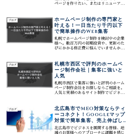
ページを作りたい、またはリニューアル
したいけれど、どこに頼めばいいか分か
らない」「問合せを増やしたいけれど、
何から手をつければ…」そんなお悩みを
ホームページ制作の専門家と
ブログ
お持ちではありませんか。...
叶える！一日当たり千円以下
で簡単操作のWeb集客
札幌でホームページ制作を検討中の企業
様へ。数百万円の初期投資や、更新のた
びにかかる修正費に悩んでいませんか？
株式会社ティーコネクトなら、Web制作
の専門家と共に「一日当たり千円以下」
という低コストで、集客に特化したWeb
札幌市西区で評判のホームペ
ブログ
サイトを実現できます。サーバー管理か
ージ制作会社｜集客に強いと
らSEO・MEO対策、誰でもスマホ感覚で
人気
更新できる「簡単操作」のCMSまでをオ
ールインワンで提供。コストを抑えつ
札幌市西区で集客に強いと評判のホーム
つ、プロの技術と最新のAI活用でビジネ
ページ制作会社をお探しならご相談を。
スを加速させる賢い選択肢について徹底
人気と実績のあるサイト制作でビジネス
解説します。
を成功に導きます。AI活用で費用対効果
の高い集客方法もご提案。ホームページ
制作の費用や見積もりなど、お気軽にお
北広島市でMEO対策ならティ
ブログ
問い合わせください。
ーコネクト！Googleマップ
対策で簡単集客、売上伸ばし
たい方必見
北広島市でビジネスを展開する皆様、地
域のお客様へのアプローチに課題を感じ