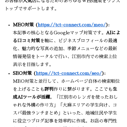
お客様が
人気
店になるためのあらゆるWEB施策をワンス
トップでサポートします。
MEO対策 (
https://tct-connect.com/meo/
):
本記事の核心となるGoogleマップ対策です。
AIによ
る口コミ対策
を軸に、ビジネスプロフィールの最適
化、魅力的な写真の追加、季節メニューなどの最新
情報発信をトータルで行い、江別市内での検索上位
表示を目指します。
SEO対策 (
https://tct-connect.com/seo/
):
MEO対策と並行して、ホームページ自体の検索順位
を上げることも
評判
作りに繋がります。ここでも
生
成AIツールが活躍
。「江別市のレンガを使ったおし
ゃれな外構の作り方」「大麻エリアの学生向け、コ
スパ最強ランチまとめ」といった、地域住民や学生
に役立つブログ記事を効率的に作成。お店の専門性