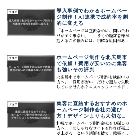
の大きなチャンスを活かすためには、多
言語対応のウェブサイトや効果的な情報
導入事例でわかるホームペー
ブログ
発信が不可欠です。株式...
ジ制作！AI連携で成約率を劇
的に変える
「ホームページは立派なのに、問い合わ
せが全く来ない」――多くの経営者様が
抱えるこの悩みには、明確な原因があり
ます。それは、サイトが「情報の置き
場」になっており、訪問者の心理を動か
す「成約の導線」が欠如しているからで
ホームページ制作を北広島市
ブログ
す。現代のWeb活用におい...
で依頼！費用が安いのに集客
も強いその評判
北広島市でホームページ制作を検討中の
方へ。「費用が安い」だけで選んで失敗
していませんか？エスコンフィールド開
業で活気づく北広島エリアで勝つには、
安さだけでなく「集客力」と「運用のし
やすさ」が不可欠です。株式会社ティー
集客に直結するおすすめのホ
ブログ
コネクトは、専門知識不要...
ームページ制作会社の選び
方！デザインよりも大切な
MEOの視点
札幌でホームページ制作会社をお探しの
方へ。「おしゃれなサイトを作れば売上
が上がる」という誤解を捨て、確実に集
客できるパートナーを選びませんか？こ