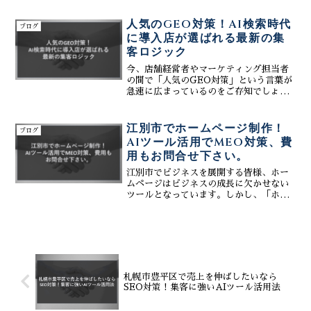
の記事では、地域密着ビジネスに不可欠
な「MEO対策」の視点から、本当におす
人気のGEO対策！AI検索時代
ブログ
すめできる制作会社の条件を徹底解説し
に導入店が選ばれる最新の集
ます。株式会社ティーコネクトは、デザ
客ロジック
イン性だけでなく、Googleマップでの上
位表示を前提としたサイト設計と、生成
今、店舗経営者やマーケティング担当者
AIを活用した効率的な運用で貴社のビジ
の間で「人気のGEO対策」という言葉が
ネスを支援します。失敗しない業者選び
急速に広まっているのをご存知でしょう
のポイントをぜひご確認ください。
か。スマートフォンの普及により、私た
ちは「地域名 ＋ サービス名」で検索する
ことに慣れました。しかし今、その検索
江別市でホームページ制作！
ブログ
体験はAIの登場に...
AIツール活用でMEO対策、費
用もお問合せ下さい。
江別市でビジネスを展開する皆様、ホー
ムページはビジネスの成長に欠かせない
ツールとなっています。しかし、「ホー
ムページは費用が高い」「効果的な活用
方法がわからない」といった悩みを抱え
ている方も多いのではないでしょうか？
弊社は、江別市のお客様に...
札幌市豊平区で売上を伸ばしたいなら
SEO対策！集客に強いAIツール活用法