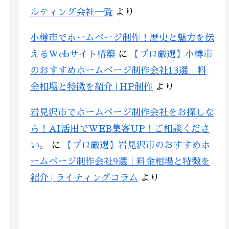
ルティング会社一覧
より
小樽市でホームページ制作！歴史と魅力を伝
えるWebサイト構築
に
【プロ厳選】小樽市
のおすすめホームページ制作会社13選｜料
金相場と特徴を紹介 | HP制作
より
岩見沢市でホームページ制作会社をお探しな
ら！AI活用でWEB集客UP！ご相談くださ
い。
に
【プロ厳選】岩見沢市のおすすめホ
ームページ制作会社9選｜料金相場と特徴を
紹介 | ライティングコラム
より