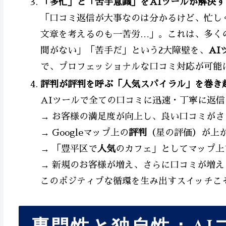
「多忙」と「苦手意識」をAIツールが解決す
「口コミ返信が大事なのは分かるけど、忙し
文章を考えるのも一苦労…」。これは、多く
間がない」「苦手だ」という2大障壁を、
AI
で、プロフェッショナルな口コミ対応が可能
評判が評判を呼ぶ「人気スパイラル」を巻き起
AIツールで全ての口コミに迅速・丁寧に返信
→ お客様の満足度が向上し、良い口コミがさ
→ Googleマップ上の
評判
（星の評価）が上
→ 「豊平区で
人気
のカフェ」としてマップ上
→ 新規のお客様が増え、さらに口コミが増え
このポジティブな循環を生み出すスイッチこ