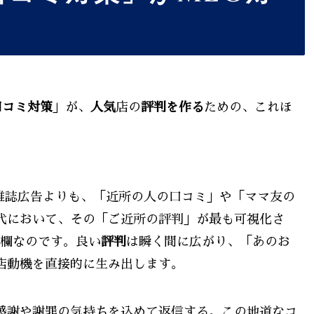
口コミ対策
」が、
人気
店の
評判を作る
ための、これほ
雑誌広告よりも、「近所の人の口コミ」や「ママ友の
代において、その「ご近所の評判」が最も可視化さ
ミ欄なのです。良い
評判
は瞬く間に広がり、「あのお
店動機を直接的に生み出します。
感謝や謝罪の気持ちを込めて返信する。この地道なコ