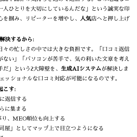
一人ひとりを大切にしているんだな」という誠実な印
心を掴み、リピーターを増やし、
人気
店へと押し上げ
解決するから:
日々の忙しさの中では大きな負担です。「口コミ返信
がない」「パソコンが苦手で、気の利いた文章を考え
手だ」という2大障壁を、
生成AIシステム
が解決しま
フェッショナルな口コミ対応が可能になるのです。
こす:
寧に返信する
らに集まる
がり、MEO順位も向上する
司屋」としてマップ上で目立つようになる