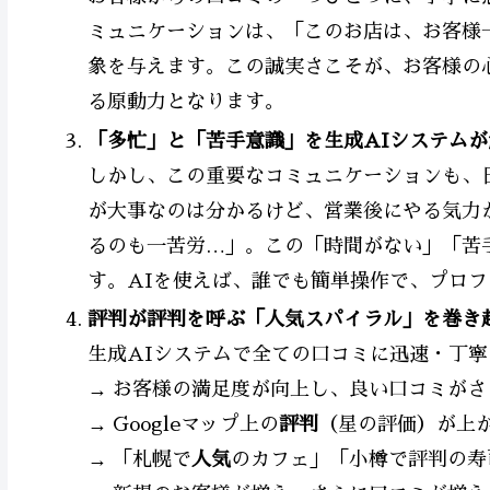
ミュニケーションは、「このお店は、お客様
象を与えます。この誠実さこそが、お客様の
る原動力となります。
「多忙」と「苦手意識」を生成AIシステムが
しかし、この重要なコミュニケーションも、
が大事なのは分かるけど、営業後にやる気力
るのも一苦労…」。この「時間がない」「苦
す。AIを使えば、誰でも簡単操作で、プロ
評判が評判を呼ぶ「人気スパイラル」を巻き起
生成AIシステムで全ての口コミに迅速・丁
→ お客様の満足度が向上し、良い口コミがさ
→ Googleマップ上の
評判
（星の評価）が上
→ 「札幌で
人気
のカフェ」「小樽で評判の寿