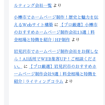
ルティング会社一覧
より
小樽市でホームページ制作！歴史と魅力を伝
えるWebサイト構築
に
【プロ厳選】小樽市
のおすすめホームページ制作会社13選｜料
金相場と特徴を紹介 | HP制作
より
岩見沢市でホームページ制作会社をお探しな
ら！AI活用でWEB集客UP！ご相談くださ
い。
に
【プロ厳選】岩見沢市のおすすめホ
ームページ制作会社9選｜料金相場と特徴を
紹介 | ライティングコラム
より