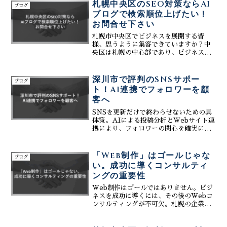
的に高めるための運用テクニックを公
札幌中央区のSEO対策ならAI
ブログ
開。
ブログで検索順位上げたい！
お問合せ下さい
札幌市中央区でビジネスを展開する皆
様、思うように集客できていますか？中
央区は札幌の中心部であり、ビジネスの
競争も激化しています。多くの顧客にア
プローチし、ビジネスを成功させるため
には、効果的なSEO対策が不可欠です。
深川市で評判のSNSサポー
ブログ
特に、AIを活用したブロ...
ト！AI連携でフォロワーを顧
客へ
SNSを更新だけで終わらせないための具
体策。AIによる投稿分析とWebサイト連
携により、フォロワーの関心を確実に成
約導線へと誘導します。最小限の手間で
最大限のブランド力を築き、売上拡大を
実現するための戦略的マーケティングメ
「Web制作」はゴールじゃな
ブログ
ソッドを公開。
い。成功に導くコンサルティ
ングの重要性
Web制作はゴールではありません。ビジ
ネスを成功に導くには、その後のWebコ
ンサルティングが不可欠。札幌の企業様
へ、集客や売上UPを実現するための戦略
的なWebサイト活用法を解説。AIツール