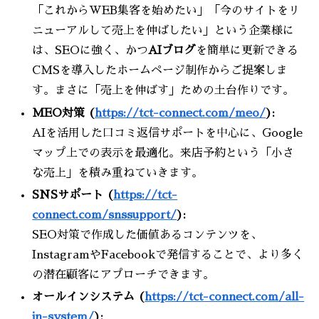
「これからWEB集客を始めたい」「今のサイトをリ
ニューアルして売上を伸ばしたい」という企業様に
は、SEOに強く、かつ
AIブログ
を簡単に更新できる
CMSを導入したホームページ制作からご提案しま
す。まさに「売上を伸ばす」ための土台作りです。
MEO対策 (
https://tct-connect.com/meo/
):
AIを活用した口コミ返信サポートを中心に、Google
マップ上での表示を最適化。来店予約という「小さ
な売上」を積み重ねていきます。
SNSサポート (
https://tct-
connect.com/snssupport/
):
SEO対策で作成した価値あるコンテンツを、
InstagramやFacebookで発信することで、より多く
の潜在顧客にアプローチできます。
オールインシステム (
https://tct-connect.com/all-
in-system/
):