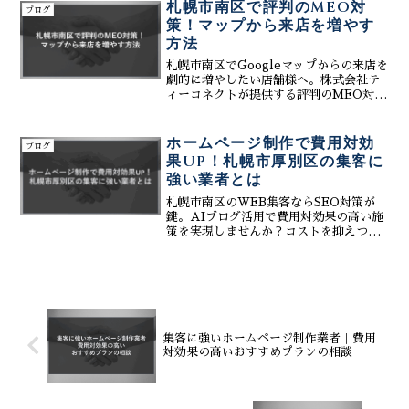
で効率化する方法もご紹介。
札幌市南区で評判のMEO対
ブログ
策！マップから来店を増やす
方法
札幌市南区でGoogleマップからの来店を
劇的に増やしたい店舗様へ。株式会社テ
ィーコネクトが提供する評判のMEO対
策。AIを用いた口コミの分析・返信機能
やプロフィール最適化により、広大な南
区エリアでの露出を高め、競合に埋もれ
ホームページ制作で費用対効
ブログ
ない店舗作りをサポート。
果UP！札幌市厚別区の集客に
強い業者とは
札幌市南区のWEB集客ならSEO対策が
鍵。AIブログ活用で費用対効果の高い施
策を実現しませんか？コストを抑えつ
つ、問合せや新規顧客を増やす方法をご
提案します。SEO対策に関するご相談は
無料です
集客に強いホームページ制作業者｜費用
対効果の高いおすすめプランの相談