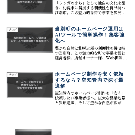
「レンガのまち」として独自の文化を築
き、札幌市に隣接する利便性も併せ持つ
江別市。この魅力的な街で事業を展開さ
れている経営者様、Web担当者様。「自
社のホームページ、もっと多くの人に見
てもらいたい！」「インターネット検索
当別町のホームページ運用は
ブログ
で上位に表示されるには...
AIツールで簡単操作！集客強
化へ
豊かな自然と札幌近郊の利便性を併せ持
つ当別町。この魅力的な町で事業を営む
経営者様、店舗オーナー様、Web担当者
様。「ホームページはあるけど、更新が
面倒で放置気味…」「新しい情報を発信
して集客したいけど、パソコン操作が苦
ホームページ制作を安く依頼
ブログ
手で…」「もっと簡単に...
するなら？空知管内で探す最
適解
空知管内でホームページ制作を「安く」
依頼したい事業者様へ。広大な農業地帯
と炭鉱遺産、そして豊かな自然が広がる
空知地域で、費用を抑えつつ集客に繋が
るWebサイトを構築する「最適解」を解
説。安さだけで選ぶリスクから、費用対
効果の高いパートナーの...