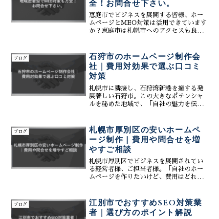
全！お問合せ下さい。
恵庭市でビジネスを展開する皆様、ホー
ムページとMEO対策は活用できています
か？恵庭市は札幌市へのアクセスも良
く、自然環境と利便性が両立した魅力的
な都市です。近年、人口も増加傾向にあ
り、ビジネスチャンスも拡大していま
石狩市のホームページ制作会
ブログ
す。ホームページは企業の顔...
社｜費用対効果で選ぶ口コミ
対策
札幌市に隣接し、石狩湾新港を擁する発
展著しい石狩市。この大きなポテンシャ
ルを秘めた地域で、「自社の魅力を伝え
るホームページを作りたい」「今のホー
ムページをもっと集客に繋げたい」とお
考えの経営者様、Web担当者様も多いこ
札幌市厚別区の安いホームペ
ブログ
とでしょう。そして、ホ...
ージ制作｜費用や問合せを増
やすご相談
札幌市厚別区でビジネスを展開されてい
る経営者様、ご担当者様。「自社のホー
ムページを作りたいけど、費用はどれく
らいかかるのだろう？」「できるだけ安
いコストで、効果のあるサイトを作りた
い」「今のホームページから、もっと問
江別市でおすすめSEO対策業
ブログ
合せを増やしたい」――そ...
者｜選び方のポイント解説