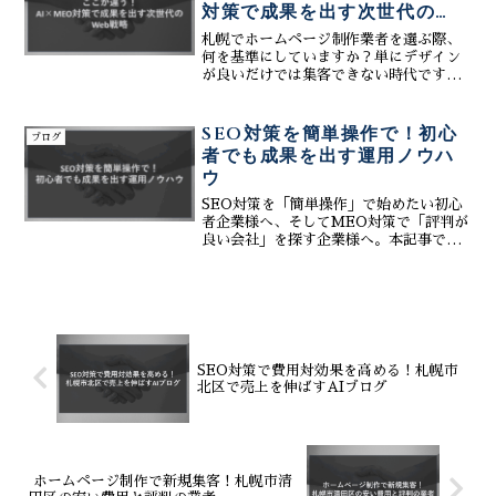
対策で成果を出す次世代の
Web戦略
札幌でホームページ制作業者を選ぶ際、
何を基準にしていますか？単にデザイン
が良いだけでは集客できない時代です。
今、本当に人気のある業者が実践してい
るのは、最新の「AI技術」と地域密着の
「MEO対策」を組み合わせた次世代の
SEO対策を簡単操作で！初心
ブログ
Web戦略です。株式会社ティーコネクト
者でも成果を出す運用ノウハ
は、生成AIを活用した効率的なコンテン
ウ
ツ作成や口コミ対応、そしてGoogleマッ
プ上位表示を標準装備したWeb制作で、
SEO対策を「簡単操作」で始めたい初心
貴社のビジネスを強力に支援します。成
者企業様へ、そしてMEO対策で「評判が
果が出る理由と、誰でも簡単に更新でき
良い会社」を探す企業様へ。本記事で
る仕組みの秘密をぜひご覧ください。
は、専門知識がなくても「成果を出す」
SEO/MEO運用ノウハウと、失敗しない
業者選定のコツを徹底解説します。AIツ
ール活用によるブログ記事作成効率化、
Googleビジネスプロフィールの口コミ返
信自動化まで網羅。株式会社ティーコネ
クトは、Web制作からMEO・SEO連携
SEO対策で費用対効果を高める！札幌市
まで一貫サポート。コスト削減と集客力
北区で売上を伸ばすAIブログ
向上を両立し、貴社のビジネスを飛躍さ
せる秘訣がここに。継続的な対策で、検
索結果に繋がるWeb集客を実現しましょ
う。
ホームページ制作で新規集客！札幌市清