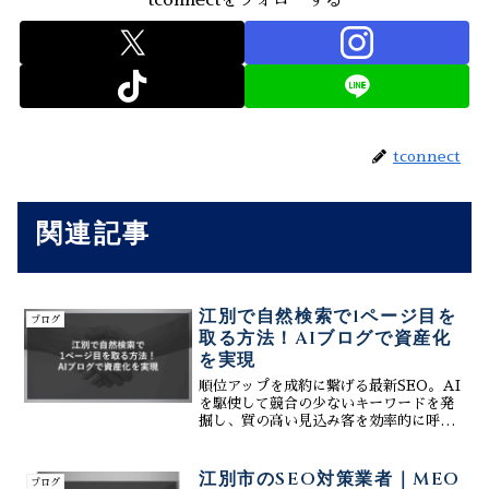
tconnect
関連記事
江別で自然検索で1ページ目を
ブログ
取る方法！AIブログで資産化
を実現
順位アップを成約に繋げる最新SEO。AI
を駆使して競合の少ないキーワードを発
掘し、質の高い見込み客を効率的に呼び
込みます。広告費に依存せず、中長期的
に利益を生み出し続ける資産型サイトを
構築するための、データ主導のコンテン
江別市のSEO対策業者｜MEO
ブログ