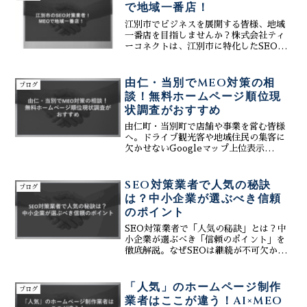
ツ運用術を伝授します。
で地域一番店！
江別市でビジネスを展開する皆様、地域
一番店を目指しませんか？株式会社ティ
ーコネクトは、江別市に特化したSEO対
策業者として、MEO対策を駆使した地域
一番店戦略を支援いたします。Googleマ
ップエンジン最適化(MEO)は、地域のお
由仁・当別でMEO対策の相
ブログ
客様にアプ...
談！無料ホームページ順位現
状調査がおすすめ
由仁町・当別町で店舗や事業を営む皆様
へ。ドライブ観光客や地域住民の集客に
欠かせないGoogleマップ上位表示
（MEO対策）の方法をご存知ですか？株
式会社ティーコネクトでは、まずは現状
を知るための「無料ホームページ順位現
SEO対策業者で人気の秘訣
ブログ
状調査」を実施中です。初期費用0円、月
は？中小企業が選ぶべき信頼
額3万円～で始められる、Web制作と
のポイント
SEO・MEOがセットになったオールイン
ワンサービスで、由仁・当別の隠れた魅
SEO対策業者で「人気の秘訣」とは？中
力を広く発信しましょう。お気軽にご相
小企業が選ぶべき「信頼のポイント」を
談ください。
徹底解説。なぜSEOは継続が不可欠か、
費用相場、AI活用によるコンテンツ生
成・口コミ返信の効率化まで網羅。株式
会社ティーコネクトは、MEO・Web制
「人気」のホームページ制作
ブログ
作連携で貴社のWe...
業者はここが違う！AI×MEO