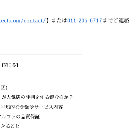
nect.com/contact/
】または
011-206-6717
までご連絡
西区）
」が人気店の評判を作る鍵なのか？
の平均的な金額やサービス内容
アルファの品質保証
できること