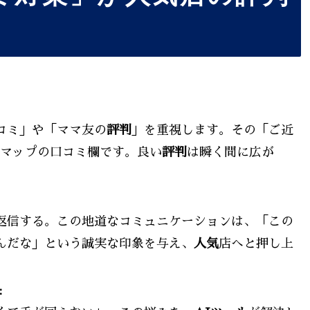
コミ」や「ママ友の
評判
」を重視します。その「ご近
leマップの口コミ欄です。良い
評判
は瞬く間に広が
返信する。この地道なコミュニケーションは、「この
んだな」という誠実な印象を与え、
人気
店へと押し上
: