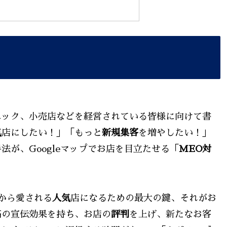
ニック、小売店などを経営されている皆様に向けて書
気
店にしたい！」「もっと
新規集客
を増やしたい！」
が、Googleマップでお店を目立たせる「
MEO対
から愛される
人気
店になるための最大の鍵、それがお
高の宣伝効果を持ち、お店の
評判
を上げ、新たなお客