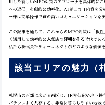
用した新しいMEO対策のアプローチを具体的にご
への返信」を劇的に効率化。AIが口コミ内容を分
ー様は簡単操作で質の高いコミュニケーションを
この記事を通じて、これからのMEO対策は「根性
く活用して効率的に
人気
店の
評判を作る
時代であ
私たち株式会社ティーコネクトがどのような価値
該当エリアの魅力（
札幌市の西部に広がる西区は、JR琴似駅や地下鉄
バランスよく共存する、非常に暮らしやすい地域