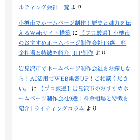
ルティング会社一覧
より
小樽市でホームページ制作！歴史と魅力を伝
えるWebサイト構築
に
【プロ厳選】小樽市
のおすすめホームページ制作会社13選｜料
金相場と特徴を紹介 | HP制作
より
岩見沢市でホームページ制作会社をお探しな
ら！AI活用でWEB集客UP！ご相談くださ
い。
に
【プロ厳選】岩見沢市のおすすめホ
ームページ制作会社9選｜料金相場と特徴を
紹介 | ライティングコラム
より