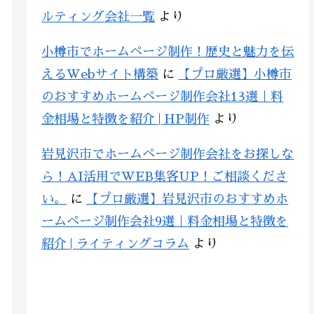
ルティング会社一覧
より
小樽市でホームページ制作！歴史と魅力を伝
えるWebサイト構築
に
【プロ厳選】小樽市
のおすすめホームページ制作会社13選｜料
金相場と特徴を紹介 | HP制作
より
岩見沢市でホームページ制作会社をお探しな
ら！AI活用でWEB集客UP！ご相談くださ
い。
に
【プロ厳選】岩見沢市のおすすめホ
ームページ制作会社9選｜料金相場と特徴を
紹介 | ライティングコラム
より