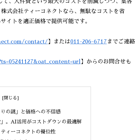
して、人件費という最大のコストを削減しつつ、集客
。株式会社ティーコネクトなら、無駄なコストを省
bサイトを適正価格で提供可能です。
nect.com/contact/
】または
011-206-6717
までご連絡
?ts=05241127&oat_content=url
】からのお問合せも
もりの謎」と価格への不信感
」。AI活用がコストダウンの最適解
とティーコネクトの優位性