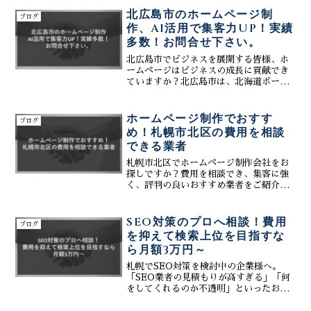
い」「作った後の集客はどうすればい
北広島市のホームページ制
ブログ
い？」――そんなお悩みやご...
作、AI活用で集客力UP！実績
多数！お問合せ下さい。
北広島市でビジネスを展開する皆様、ホ
ームページはビジネスの成長に貢献でき
ていますか？北広島市は、北海道ボール
パークFビレッジ開業を機に、さらなる発
展が期待される注目都市です。この成長
を続ける街でビジネスを成功させるに
ホームページ制作でおすす
ブログ
は、効果的な集客戦略が不...
め！札幌市北区の費用を相談
できる業者
札幌市北区でホームページ制作会社をお
探しですか？費用を相談でき、集客に強
く、評判の良いおすすめ業者をご紹介。
AI活用でコストを抑え、問合せや売上
UPを実現するWebサイト制作の秘訣を
解説します。お問合せは、お問合せフォ
SEO対策のプロへ相談！費用
ブログ
ーム【】または011-...
を抑えて検索上位を目指すな
ら月額3万円～
札幌でSEO対策を検討中の企業様へ。
「SEO業者の見積もりが高すぎる」「何
をしてくれるのか不透明」といったお悩
みはありませんか？株式会社ティーコネ
クトなら、SEO対策のプロに相談しなが