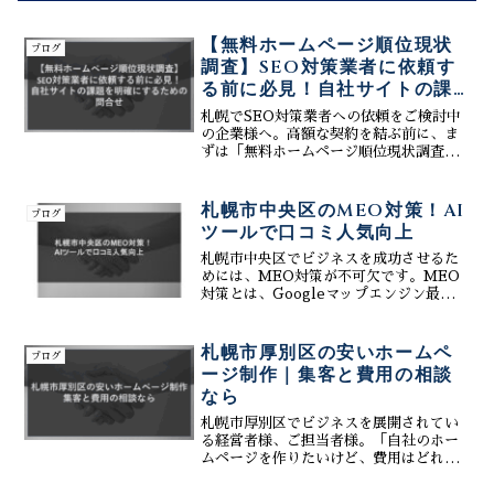
【無料ホームページ順位現状
ブログ
調査】SEO対策業者に依頼す
る前に必見！自社サイトの課
題を明確にするための問合せ
札幌でSEO対策業者への依頼をご検討中
の企業様へ。高額な契約を結ぶ前に、ま
ずは「無料ホームページ順位現状調査」
で自社の立ち位置を把握しませんか？株
式会社ティーコネクトでは、現状の課題
を数値化し、無駄なコストをかけずに集
札幌市中央区のMEO対策！AI
ブログ
客効果を最大化するプランをご提案しま
ツールで口コミ人気向上
す。初期費用を抑えたWeb制作、生成AI
を活用したMEO対策、更新が簡単な
札幌市中央区でビジネスを成功させるた
CMSなど、貴社のビジネスを加速させる
めには、MEO対策が不可欠です。MEO
ための具体的な解決策について、お気軽
対策とは、Googleマップエンジン最適化
にお問い合わせください。
のことで、Googleマップ検索で上位表示
を目指す施策です。株式会社ティーコネ
クトは、中央区に特化したMEO対策業者
札幌市厚別区の安いホームペ
ブログ
として、...
ージ制作｜集客と費用の相談
なら
札幌市厚別区でビジネスを展開されてい
る経営者様、ご担当者様。「自社のホー
ムページを作りたいけど、費用はどれく
らいかかるのだろう？」「できるだけ安
いコストで、効果のあるサイトを作りた