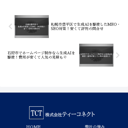
ら、月額3万円～という安心価格で検索上
位を目指すWeb戦略が実現可能です。初
期費用を抑えたシステム導入、誰でも更
新できるCMS、そして生成AIを活用した
コンテンツ作成支援までをトータルサポ
札幌市豊平区で生成AIを駆使したMEO・
ート。費用を抑えて成果を最大化する、
SEO対策！安くて評判の問合せ
札幌の企業に最適な解決策を詳しく解説
します。まずは無料相談をご利用くださ
い。
石狩市でホームページ制作なら生成AIを
駆使！費用が安くて人気の見積もり
HOME
弊社の強み