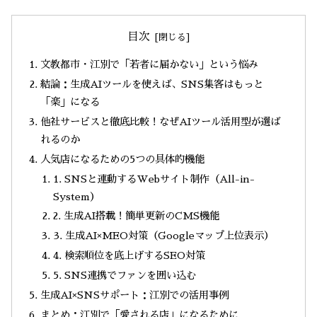
目次
文教都市・江別で「若者に届かない」という悩み
結論：生成AIツールを使えば、SNS集客はもっと
「楽」になる
他社サービスと徹底比較！なぜAIツール活用型が選ば
れるのか
人気店になるための5つの具体的機能
1. SNSと連動するWebサイト制作（All-in-
System）
2. 生成AI搭載！簡単更新のCMS機能
3. 生成AI×MEO対策（Googleマップ上位表示）
4. 検索順位を底上げするSEO対策
5. SNS連携でファンを囲い込む
生成AI×SNSサポート：江別での活用事例
まとめ：江別で「愛される店」になるために