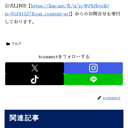
公式LINE【
https://line.me/R/ti/p/@282bvrib?
ts=05241127&oat_content=url
】からのお問合せも受付
しております。
ブログ
tconnectをフォローする
tconnect
関連記事