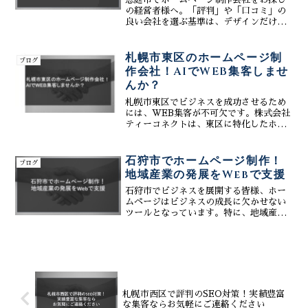
の経営者様へ。「評判」や「口コミ」の
良い会社を選ぶ基準は、デザインだけで
はありません。誰でも使える「簡単操
作」のシステムと、生成AIを活用した最
先端の集客術が、人手不足の恵庭エリア
札幌市東区のホームページ制
ブログ
でビジネスを加速させます...
作会社！AIでWEB集客しませ
んか？
札幌市東区でビジネスを成功させるため
には、WEB集客が不可欠です。株式会社
ティーコネクトは、東区に特化したホー
ムページ制作会社として、AIを活用した
WEB集客で、お客様のビジネス成長を支
援いたします。魅力的なホームページ制
石狩市でホームページ制作！
ブログ
作はもちろん、SE...
地域産業の発展をWebで支援
石狩市でビジネスを展開する皆様、ホー
ムページはビジネスの成長に欠かせない
ツールとなっています。特に、地域産業
の発展に力を入れている石狩市において
は、インターネット上での企業の存在感
を高め、市内外へ効果的に情報発信して
いくことが重要です。弊社...
札幌市西区で評判のSEO対策！実績豊富
な集客ならお気軽にご連絡ください