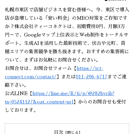
札幌市東区で店舗ビジネスを営む皆様へ。今、東区で導入
店が急増している「安い料金」のMEO対策をご存知です
か？株式会社ティーコネクトは、初期費用0円、月額3万
円～で、Googleマップ上位表示とWeb制作をトータルサ
ポート。生成AIを活用した最新技術で、伏古や元町、苗
穂エリアの集客競争を勝ち抜きます。おすすめの集客術に
ついて、まずはお気軽にお問合せください。
お問合せは、お問合せフォーム【
https://tct-
connect.com/contact/
】または
011-206-6717
までご連
絡下さい。
公式LINE【
https://line.me/R/ti/p/@282bvrib?
ts=05241127&oat_content=url
】からのお問合せも受付
しております。
目次