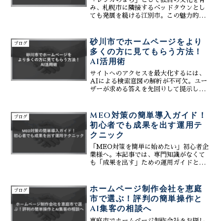
み、札幌市に隣接するベッドタウンとし
ても発展を続ける江別市。この魅力的な
街で、「自社のホームページ、もっと多
くの人に見てもらいたい！」「インター
ネット検索で上位に表示されて、問合せ
砂川市でホームページをより
ブログ
や来店に繋げたい！」「江...
多くの方に見てもらう方法！
AI活用術
サイトへのアクセスを最大化するには、
AIによる検索意図の解析が不可欠。ユー
ザーが求める答えを先回りして提示し、
Webサイトの知名度スコアを向上させま
す。SNSやマップ情報を統合し、24時間
働く営業ツールへと進化させるための統
MEO対策の簡単導入ガイド！
ブログ
合戦略を詳しく公開します。
初心者でも成果を出す運用テ
クニック
「MEO対策を簡単に始めたい」初心者企
業様へ。本記事では、専門知識がなくて
も「成果を出す」ための運用ガイドと成
功の秘訣を徹底解説。なぜMEOは継続が
不可欠で、それが検索結果に繋がるの
か、費用相場、AIツール活用によるブロ
ホームページ制作会社を恵庭
ブログ
グ記事作成効率化、G...
市で選ぶ！評判の簡単操作と
AI集客の相談へ
恵庭市でホームページ制作会社をお探し