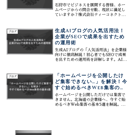
石狩市でビジネスを展開する皆様、ホー
ムページからの問合せ数、現状に満足し
ていますか？株式会社ティーコネクト
は、石狩市に特化したWEB集客支援サー
ビスを提供し、生成AIブログで問合せ増
加を実現します。AIが生成する高品質な
生成AIブログの人気活用法！
ブログ
ブログ記事で、検索エ...
企業がSEOで成果を出すため
の運用術
生成AIブログの「人気活用法」を企業様
向けに徹底解説！初心者でもSEOで成果
を出すための運用術を詳解します。AIツ
ールによる記事作成効率化、Googleビジ
ネスプロフィールの口コミ返信自動化ま
で網羅。株式会社ティーコネクトは、
「ホームページを公開したけ
ブログ
Web制作から...
ど集客できない…」を解決！今
すぐ始めるべきWeb集客の基
本5選
ホームページを公開しただけでは集客で
きません。北海道の企業様へ、今すぐ始
めるべきWeb集客の基本5選を解説。
SEO・MEO対策からSNS活用まで、AI
ツールで効率化する方法もご紹介。集客
に関するご相談は無料です。