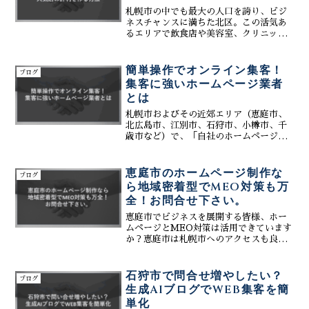
札幌市の中でも最大の人口を誇り、ビジ
ネスチャンスに満ちた北区。この活気あ
るエリアで飲食店や美容室、クリニック
などを経営されている皆様は、「どうす
れば、もっと多くのお客様に知ってもら
い、地域で一番の人気店になれるだろ
簡単操作でオンライン集客！
ブログ
う？」と日々考えていらっし...
集客に強いホームページ業者
とは
札幌市およびその近郊エリア（恵庭市、
北広島市、江別市、石狩市、小樽市、千
歳市など）で、「自社のホームページ
で、もっと効果的にインターネットから
お客様を集めたい！」「でも、Webの専
門知識はないし、日々の業務で手一杯。
恵庭市のホームページ制作な
ブログ
ホームページの更新や集客...
ら地域密着型でMEO対策も万
全！お問合せ下さい。
恵庭市でビジネスを展開する皆様、ホー
ムページとMEO対策は活用できています
か？恵庭市は札幌市へのアクセスも良
く、自然環境と利便性が両立した魅力的
な都市です。近年、人口も増加傾向にあ
り、ビジネスチャンスも拡大していま
石狩市で問合せ増やしたい？
ブログ
す。ホームページは企業の顔...
生成AIブログでWEB集客を簡
単化