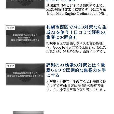
地域密着型のビジネスを展開する上で、
MEO対策は非常に重要です。MEO対策
とは、Map Engine Optimizationの略
で、Googleマップ上での検索順位を向上
させるための施策です。スマートフォン
の普及に伴い、Googleマップ...
札幌市西区でMEO対策なら生
ブログ
成AIを使う！口コミで評判の
集客にお問合せ
札幌市西区で店舗ビジネスを営む皆様
へ。Googleマップでの上位表示（MEO
対策）は、琴似や発寒、西野エリアでの
集客に不可欠です。株式会社ティーコネ
クトは、「生成AI」を活用した最新の
MEO対策を提供。口コミ返信の自動化や
評判のAI検索の対策とは？最
ブログ
ブログ作成支援で、手間をかけずに評判
新GEOで圧倒的な集客力を手
のお店作りをサポートします。初期費用0
にする
円、月額3万円～で始められる、人気の集
客術についてまずはお問合せください。
札幌市・小樽市・千歳市など北海道の各
エリアでWeb集客にお悩みの経営者様
へ。今、検索の常識を塗り替えている評
判のAI検索の対策（GEO）を徹底解説し
ます。従来のSEOやMEOに加え、
ChatGPTやGeminiなどのAI回答で自社
が選ばれる仕組みを構築することで、圧
倒的な集客力を手にすることが可能で