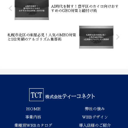
す。株式会社ティーコネクトは、生成AI
を活用した独自システムにより、専門知
AI時代を制す！豊平区のカイロ向けおす
識不要の簡単操作で最新のWeb戦略を実
すめのGEO対策と紐付け術
現。リアルタイムの問合せ通知機能や高
品質なサイト制作で、競合に差をつけビ
ジネスを成功へ導きます。
札幌市北区の床屋必見！人気のMEO対策
と1位実績のアルゴリズム集客術
HOME
弊社の強み
事業内容
WEBデザイン
業種別WEBカタログ
導入店様のご紹介