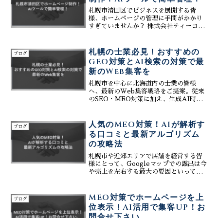
札幌市清田区でビジネスを展開する皆
様、ホームページの管理に手間がかかり
すぎていませんか？ 株式会社ティーコネ
クトは、清田区に特化したホームページ
制作会社として、AIツールを活用した簡
単管理のホームページをご提供いたしま
札幌の士業必見！おすすめの
ブログ
す。専門知識がなくても...
GEO対策とAI検索の対策で最
新のWeb集客を
札幌市を中心に北海道内の士業の皆様
へ、最新のWeb集客戦略をご提案。従来
のSEO・MEO対策に加え、生成AI時代
の新基準「GEO（生成エンジン最適
化）」をいち早く取り入れ、検索結果だ
けでなくAIによる回答でも貴事務所が選
人気のMEO対策！AIが解析す
ブログ
ばれる仕組みを構築します。株式会社テ
る口コミと最新アルゴリズム
ィーコネクトが提供する「オールインシ
の攻略法
ステム」や「SNSサポート」は、多忙な
士業の方でも手軽に運用可能。デザイン
札幌市や近郊エリアで店舗を経営する皆
性と集客力を両立したWeb制作で、競合
様にとって、Googleマップでの露出は今
他社に差をつける地域密着型のデジタル
や売上を左右する最大の要因といっても
マーケティングを実現します。
過言ではありません。しかし、マップ対
策を業者に依頼したが効果が出ない、あ
るいは悪い口コミへの対応が分からず放
MEO対策でホームページを上
ブログ
置しているといった...
位表示！AI活用で集客UP！お
問合せ下さい。