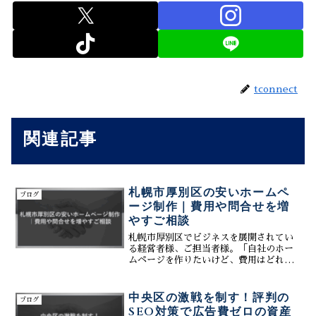
tconnect
関連記事
札幌市厚別区の安いホームペ
ブログ
ージ制作｜費用や問合せを増
やすご相談
札幌市厚別区でビジネスを展開されてい
る経営者様、ご担当者様。「自社のホー
ムページを作りたいけど、費用はどれく
らいかかるのだろう？」「できるだけ安
いコストで、効果のあるサイトを作りた
い」「今のホームページから、もっと問
中央区の激戦を制す！評判の
ブログ
合せを増やしたい」――そ...
SEO対策で広告費ゼロの資産