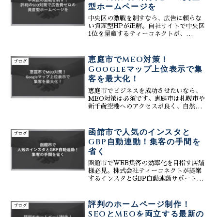
型ホームページを
中央区の激戦を制すなら、広告に頼らな
い資産型HPが正解。自社サイトで中央区
1位を量産するティーコネクトが、
GoogleビジネスプロフィールとHPを高
度に連携し、最新のAI検索（GEO）まで
網羅した集客術を伝授。アルゴリズムを
恵庭市でMEO対策！
ブログ
味方に、安い料金で24時間働く最強の営
Googleマップ上位表示で集
業マンを構築します。
客を最大化！
恵庭市でビジネスを成功させたいなら、
MEO対策は必須です。恵庭市は札幌市や
新千歳空港へのアクセスが良く、自然環
境と利便性の高さが魅力の街。近年は人
口も増加傾向にあり、ビジネスチャンス
も広がっています。しかし、競争が激化
函館市で人気のインスタと
ブログ
する中で勝ち抜くために...
GBP自動連動！集客の手間を
省く
函館市でWEB集客の効率化を目指す店舗
様必見。株式会社ティーコネクトが提案
するインスタとGBP自動連動サポート。
Instagramへの日々の投稿をGoogleマッ
プに自動反映させることで、最少の手間
で店舗のアクティビティを高め、来店へ
評判のホームページ制作！
ブログ
繋げます
SEOとMEOを両立する最新の