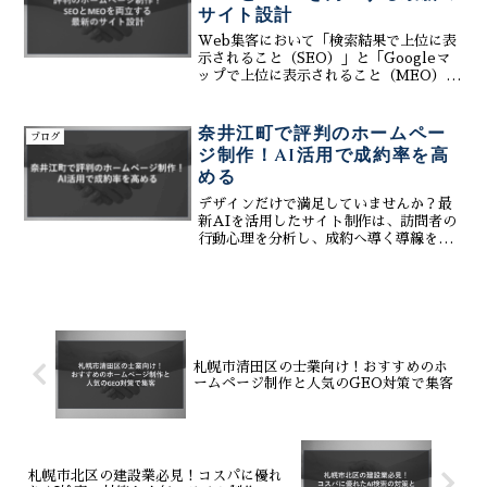
サイト設計
Web集客において「検索結果で上位に表
示されること（SEO）」と「Googleマ
ップで上位に表示されること（MEO）」
は、どちらも欠かせない集客の柱です。
しかし、多くの制作現場ではこれらが
別々の施策として扱われ、相乗効果を十
奈井江町で評判のホームペー
ブログ
分に発揮できてい...
ジ制作！AI活用で成約率を高
める
デザインだけで満足していませんか？最
新AIを活用したサイト制作は、訪問者の
行動心理を分析し、成約へ導く導線を精
密に設計します。SEO・MEO対策を標準
搭載し、24時間働く営業ツールとして機
能させるための、成果に直結する構築術
を伝授します。
札幌市清田区の士業向け！おすすめのホ
ームページ制作と人気のGEO対策で集客
札幌市北区の建設業必見！コスパに優れ