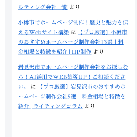
ルティング会社一覧
より
小樽市でホームページ制作！歴史と魅力を伝
えるWebサイト構築
に
【プロ厳選】小樽市
のおすすめホームページ制作会社13選｜料
金相場と特徴を紹介 | HP制作
より
岩見沢市でホームページ制作会社をお探しな
ら！AI活用でWEB集客UP！ご相談くださ
い。
に
【プロ厳選】岩見沢市のおすすめホ
ームページ制作会社9選｜料金相場と特徴を
紹介 | ライティングコラム
より