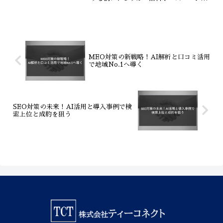
位現状調査」で自社サイトの健康状態を
チェックしませんか？株式会社ティーコ
ネクトでは、見えにくいWeb集客の課題
を数値化し、無駄なコストを抑えて成果
を出すための最適なプランをご提案しま
す。初期費用を抑えたWeb制作、更新が
簡単なCMS、そして生成AIを活用した最
MEO対策の新戦略！AI解析と口コミ活用
新のMEO対策まで、貴社のビジネスを成
で地域No.1へ導く
功に導くための第一歩をサポートしま
す。まずはお気軽にご相談ください。
SEO対策の未来！AI活用と導入事例で検
索上位と成約を狙う