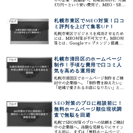
中の企業・店舗様へ。初期費用0円、月額
みの経営者様必見です。Webを活用した
3万円～という安い費用で、MEO・SEO
未来の集客戦略を今すぐ始めましょう。
対策まで完備した「人気のWeb制作サー
ビス」をご紹介します。株式会社ティー
コネクトなら、生成AIを活用した「簡
札幌市東区でMEO対策！口コ
ブログ
単」な運用システムで、北24条や麻生の
ミ評判を上げて集客UP！
飲食店から屯田の工務店まで、北区のビ
ジネスを強力にサポート。まずは無料相
札幌市東区でビジネスを成功させるため
談承り中です。
には、MEO対策が不可欠です。MEO対
策とは、Googleマップエンジン最適化の
ことで、Googleマップ検索で上位表示を
目指す施策です。株式会社ティーコネク
トは、東区に特化したMEO対策業者とし
札幌市清田区のホームページ
ブログ
て、お客...
制作！手頃な費用で口コミ人
気を高める運用術
札幌市清田区でホームページ制作をご検
討中の企業様へ。「制作費を抑えたい」
「地域で愛されるお店になりたい」とい
う想いを実現します。株式会社ティーコ
ネクトは、初期費用を抑えた手頃なプラ
ンと、口コミ人気を高めるMEO対策で、
SEO対策のプロに相談前に！
ブログ
貴社のWeb集客を強力...
無料ホームページ順位現状調
査で無駄を回避
札幌でSEO対策のプロへの依頼をご検討
中の企業様へ。高額な見積もりにサイン
する前に、まずは「無料ホームページ順