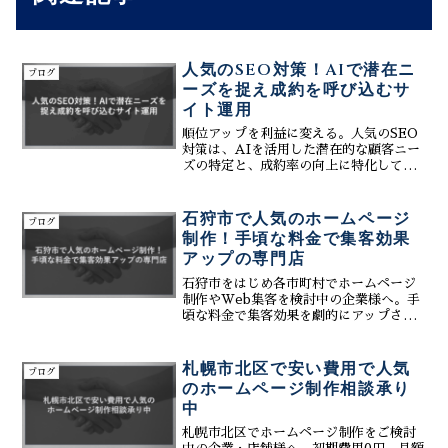
人気のSEO対策！AIで潜在ニ
ブログ
ーズを捉え成約を呼び込むサ
イト運用
順位アップを利益に変える。人気のSEO
対策は、AIを活用した潜在的な顧客ニー
ズの特定と、成約率の向上に特化してい
ます。札幌エリアの事例に基づき、広告
費を削減しながら中長期的に集客し続け
る資産型サイトの構築メソッドを、専門
石狩市で人気のホームページ
ブログ
家が分かりやすく伝授。
制作！手頃な料金で集客効果
アップの専門店
石狩市をはじめ各市町村でホームページ
制作やWeb集客を検討中の企業様へ。手
頃な料金で集客効果を劇的にアップさせ
る専門店のノウハウを大公開します。
SEO、MEO、SNSサポート、そして専
門知識不要で簡単に更新できるCMSま
札幌市北区で安い費用で人気
ブログ
で、すべてが揃うAll-in Systemの魅力
のホームページ制作相談承り
とは？他社と比較して圧倒的なコストパ
中
フォーマンスを実現する理由や、AIを活
用した最新のブログ作成・口コミ対策ま
札幌市北区でホームページ制作をご検討
で徹底解説。人材不足や予算の壁にお悩