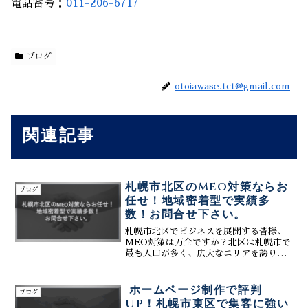
電話番号：
011-206-6717
ブログ
otoiawase.tct@gmail.com
関連記事
札幌市北区のMEO対策ならお
ブログ
任せ！地域密着型で実績多
数！お問合せ下さい。
札幌市北区でビジネスを展開する皆様、
MEO対策は万全ですか？北区は札幌市で
最も人口が多く、広大なエリアを誇りま
す。商業施設や飲食店、医療機関などが
充実し、生活利便性が高い一方で、競争
も激しい地域です。MEO対策は、
ホームページ制作で評判
ブログ
Googleマップでの上位...
UP！札幌市東区で集客に強い