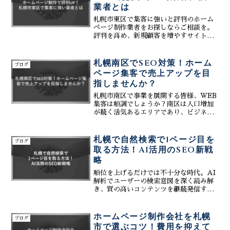
業者とは
札幌市東区で集客に強いと評判のホーム
ページ制作業者をお探しならご相談を。
評判を高め、新規顧客を増やすサイト制
作を費用対効果の高いプランでご提案。
AI活用でコストを抑える秘訣も解説しま
す。お気軽にお問い合わせください。
札幌南区でSEO対策！ホーム
ブログ
ページ集客で売上アップを目
指しませんか？
札幌市南区で事業を展開する皆様、WEB
集客は順調でしょうか？南区は人口増加
が続く活気あるエリアであり、ビジネス
チャンスも豊富です。しかし、競争も激
しくなっており、効果的なWEB集客戦略
が不可欠です。ホームページを活用した
札幌で自然検索で1ページ目を
ブログ
集客は、現代ビジネス...
取る方法！AI活用のSEO新戦
略
順位を上げるだけでは不十分な時代。AI
解析でユーザーの検索意図を深く読み解
き、質の高いコンテンツを継続発信する
ことが成功の鍵です。広告費を抑えなが
ら中長期的な集客資産を築くための、具
体的かつ最新のWeb運用メソッドを専門
ホームページ制作会社を札幌
ブログ
家が徹底解説します。
市で選ぶコツ！費用を抑えて