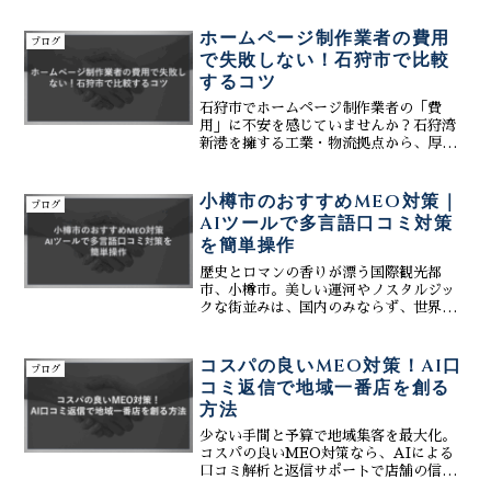
み」が重要です。株式会社ティーコネク
トでは、MEO対策のプロが監修した、誰
ホームページ制作業者の費用
ブログ
でも簡単操作で更新できるWebシステム
で失敗しない！石狩市で比較
と、口コミ管理を効率化する最新ノウハ
するコツ
ウを提供しています。忙しい現場でも無
理なく続けられ、集客効果を最大化する
石狩市でホームページ制作業者の「費
方法とは？札幌での成功事例や、具体的
用」に不安を感じていませんか？石狩湾
なサービス内容を交えて徹底解説しま
新港を擁する工業・物流拠点から、厚
す。まずは無料相談で、貴社のポテンシ
田・浜益の豊かな自然まで多様な魅力を
ャルを引き出してください。
持つ石狩地域で、Webサイトはビジネス
成功に不可欠です。本記事では、石狩の
小樽市のおすすめMEO対策｜
ブログ
特性とWebサイトの必要性...
AIツールで多言語口コミ対策
を簡単操作
歴史とロマンの香りが漂う国際観光都
市、小樽市。美しい運河やノスタルジッ
クな街並みは、国内のみならず、世界中
から多くの観光客を魅了し続けていま
す。この国際的な観光都市で飲食店やお
土産店、ホテルなどを経営されている皆
コスパの良いMEO対策！AI口
ブログ
様にとって、いかにしてこの膨...
コミ返信で地域一番店を創る
方法
少ない手間と予算で地域集客を最大化。
コスパの良いMEO対策なら、AIによる
口コミ解析と返信サポートで店舗の信頼
スコアを飛躍的に向上させます。最新の