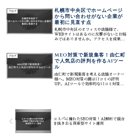
GEO対策とも連携し、札幌エリアの
Googleマップ検索で優先的に選ばれるた
札幌市中央区でホームページ
ブログ
めの具体策を詳しくご紹介。
から問い合わせがない企業が
最初に見直す点
札幌市中央区のオフィスや店舗様で、
WEBサイトはあるのに反響がないとお悩
みではありませんか。アクセスを成果に
変える成約導線の設計が欠かせません。
株式会社ティーコネクトが、現状の課題
を分析し、最適なホームページ制作や
MEO対策で新規集客！由仁町
ブログ
SEO改善をご提案します。
で人気店の評判を作るAIツー
ル
由仁町で新規集客を考える店舗オーナー
様へ。MEO対策の鍵は口コミの評判
UP。AIツールで効率的な口コミ対策を
行い、人気店への道をサポートします。
費用や具体的な方法など、まずはお気軽
にご相談ください。お問合せは、お問合
せフォーム【】または01...
コスパに優れたSEO対策！AI解析で競合
を抜き去る資産型サイト運用