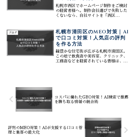
札幌市西区でホームページ制作をご検討
の経営者様へ。制作会社選びで失敗した
くないなら、自社サイトを「西区
MEO」1位、「西区 ネット集客」2位に
押し上げた株式会社ティーコネクトにお
任せください。単に綺麗なサイトを作る
札幌市清田区のMEO対策｜AI
ブログ
だけでなく、Googleビジネスプロフィー
で口コミ対策！人気店の評判
ルとウェブサイトを高度に紐付け、アル
を作る方法
ゴリズムに沿った「AI検索（GEO対
策）」まで網羅。無差別な広告ではな
緑豊かな住宅街が広がる札幌市清田区。
く、西区のターゲットに刺さる精度の高
この地で飲食店や美容室、クリニック、
い露出で、コスパ良く24時間働く最強の
工務店などを経営されている皆様は、
営業マンを構築します。驚きの実例と成
「どうすれば地域のお客様にもっと愛さ
功の秘訣を公開。
れ、人気店になれるだろう？」と考えて
いらっしゃるのではないでしょうか。そ
のための最も強力な集客ツー...
コスパに優れたGEO対策！AI検索で推薦
を勝ち取る情報の統合術
評判のMEO対策！AIが支援する口コミ管
理と集客の最大化