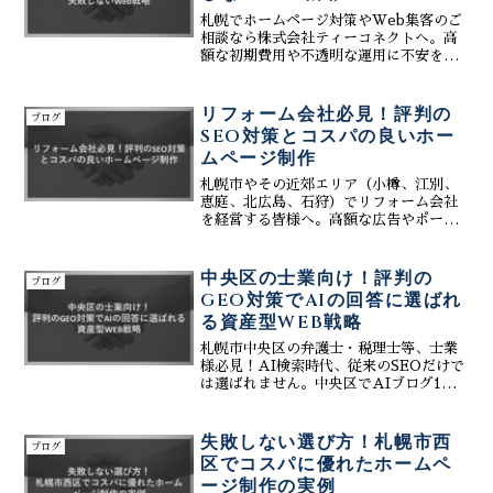
札幌でホームページ対策やWeb集客のご
相談なら株式会社ティーコネクトへ。高
額な初期費用や不透明な運用に不安を感
じていませんか？当社は「初期費用0円」
で始められるAll-in Systemと、専門知
識不要のCMS、そして生成AIを活用した
リフォーム会社必見！評判の
ブログ
最新のSEO・MEO対策を提供。リスクを
SEO対策とコスパの良いホー
最小限に抑え、失敗しないWeb戦略をプ
ムページ制作
ロが伴走支援します。まずは無料の現状
調査で、貴社のWebサイトが持つポテン
札幌市やその近郊エリア（小樽、江別、
シャルと課題を明らかにしましょう。お
恵庭、北広島、石狩）でリフォーム会社
気軽にご相談ください。
を経営する皆様へ。高額な広告やポータ
ルサイト依存から脱却し、売上を最大化
する「評判のSEO対策」と「コスパの良
いホームページ制作」の極意を解説しま
中央区の士業向け！評判の
ブログ
す。株式会社ティーコネクトは生成AIを
GEO対策でAIの回答に選ばれ
駆使し、最新のAI検索（GEO）やMEO
る資産型WEB戦略
対策を統合管理。問合せ発生時のリアル
タイム通知機能で、現場で忙しい皆様の
札幌市中央区の弁護士・税理士等、士業
見込み客対応を劇的に効率化します。地
様必見！AI検索時代、従来のSEOだけで
域密着の強みを活かし、自社サイトを最
は選ばれません。中央区でAIブログ1位
強の営業拠点へと進化させる、一歩先を
を独占するティーコネクトが、AIに優先
行くWeb戦略をご提案いたします。
推薦される「GEO対策」を伝授。
GoogleビジネスプロフィールとHPを高
失敗しない選び方！札幌市西
ブログ
度に連携し、信頼を勝ち取る次世代の資
区でコスパに優れたホームペ
産型集客戦略をご提案します。
ージ制作の実例