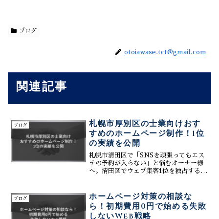
ブログ
otoiawase.tct@gmail.com
関連記事
札幌市厚別区の士業向けおす
ブログ
すめのホームページ制作！1位
の実績を公開
札幌市清田区で「SNSを頑張ってもエス
テの予約が入らない」と悩むオーナー様
へ。清田区でウェブ集客1位を独占するテ
ィーコネクトが、SNSを「消える作業」
から「積み上がる資産」に変える投資術
を公開。最新のAI検索（GEO）やMEO
ホームページ対策の相談な
ブログ
と高度に連携し、安い料金で売上を最大
ら！初期費用0円で始める失敗
化する秘訣を伝授します。
しないWeb戦略