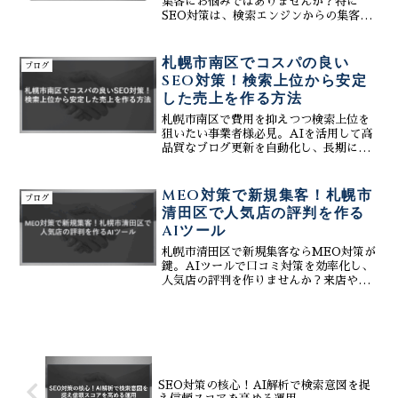
集客にお悩みではありませんか？特に
SEO対策は、検索エンジンからの集客に
不可欠な要素です。株式会社ティーコネ
クトは、恵庭市に特化したホームページ
制作会社として、AIブログを活用した
札幌市南区でコスパの良い
ブログ
SEO対策で、お客様の...
SEO対策！検索上位から安定
した売上を作る方法
札幌市南区で費用を抑えつつ検索上位を
狙いたい事業者様必見。AIを活用して高
品質なブログ更新を自動化し、長期にわ
たり安定して成果を生む、コスパの良い
SEO対策を株式会社ティーコネクトが提
案。購入意欲の高い地元客を引き寄せ、
MEO対策で新規集客！札幌市
ブログ
売上を築く手法。
清田区で人気店の評判を作る
AIツール
札幌市清田区で新規集客ならMEO対策が
鍵。AIツールで口コミ対策を効率化し、
人気店の評判を作りませんか？来店や問
合せを増やすための具体的なMEO対策を
ご提案します。費用や見積もりなど、お
気軽にお問い合わせください。
SEO対策の核心！AI解析で検索意図を捉