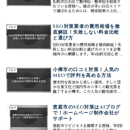
札幌市白石区で整体院・整骨院を経営さ
れている皆様へ。競合が多い白石エリア
で選ばれるためには、検索結果の上位表
示とSNSによる信頼構築が不可欠です。
株式会社ティーコネクトは、生成AIを駆
使した最新のMEO対策とSNSサポートを
SEO対策業者の費用相場を徹
ブログ
提供し、地域のお客様からの予約率を最
底解説！失敗しない料金比較
大化させます。Googleビジネスプロフィ
と選び方
ールの最適化から、手間のかかるSNS運
用、集客に特化したホームページ制作ま
SEO対策業者の費用相場を徹底解説！失
で、白石区の地域特性に合わせた戦略を
敗しない料金比較と選び方のコツを企業
ワンストップでサポート。費用対効果を
様向けに網羅します。Web担当初心者で
重視したデジタル戦略で、安定した院経
も理解できるよう、各料金体系のメリッ
営を実現する具体的な手法を解説しま
ト・デメリット、サービス内容、信頼で
す。
きる業者の見極め方を詳解。株式会社テ
小樽市の口コミ対策！人気の
ブログ
ィーコネクトは、AI活用によるコンテン
MEOで評判を高める方法
ツ生成・口コミ返信、MEO・Web制作
連携で費用対効果を最大化。貴社のビジ
歴史的な街並みと美しい運河、そして豊
ネスを飛躍させる最適なパートナー選び
かな食文化で国内外から多くの観光客を
の秘訣がここにあります。
魅了する小樽市。この人気の観光都市で
事業を展開されている経営者様、店舗オ
ーナー様、Web担当者様。「もっとお店
や会社の評判を高めて、集客に繋げた
恵庭市のSEO対策はAIブログ
ブログ
い！」「Googleマッ...
で！ホームページ制作会社が
サポート
恵庭市でビジネスを展開する皆様、WEB