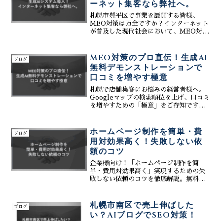
ーネット集客なら弊社へ。
札幌市豊平区で事業を展開する皆様、
MEO対策は万全ですか？インターネット
が普及した現代社会において、MEO対策
はビジネス成功の鍵を握る重要な要素で
す。特に、地域密着型のビジネスでは、
MEO対策がローカル顧客の獲得に直結し
MEO対策のプロ直伝！生成AI
ブログ
ます。この記事では、...
無料デモンストレーションで
口コミを増やす極意
札幌で店舗集客にお悩みの経営者様へ。
Googleマップの検索順位を上げ、口コミ
を増やすための「極意」をご存知です
か？株式会社ティーコネクトでは、MEO
対策のプロが、最新の生成AIを活用した
口コミ返信・管理術を直伝します。現場
ホームページ制作を簡単・費
ブログ
の負担を減らしながら評判を劇的に高め
用対効果高く！失敗しない依
る方法を、「無料デモンストレーショ
頼のコツ
ン」で実際に体験してみませんか？Web
制作からSEO、SNS連携までをトータル
企業様向け！「ホームページ制作を簡
サポートする当社のサービスで、貴社の
単・費用対効果高く」実現するための失
集客を次のステージへ導きます。
敗しない依頼のコツを徹底解説。無料ツ
ールとプロ依頼の比較、料金相場、そし
て信頼できる制作会社の選び方を網羅し
ます。株式会社ティーコネクトは、AI活
札幌市南区で売上伸ばした
ブログ
用によるブログ作成・口コミ返信、
い？AIブログでSEO対策！
MEO・SEO連携で、制作後の集客・運用