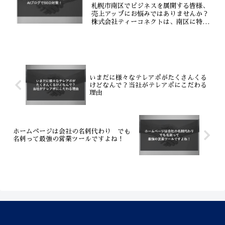
まで一貫サポート。貴社のビジネスを成
札幌市南区でビジネスを展開する皆様、
功に導くWebサイト構築の秘訣がここ
売上アップにお悩みではありませんか？
に。
株式会社ティーコネクトは、南区に特化
したSEO対策支援会社として、AIブログ
を活用したSEO対策で、お客様の売上向
上を強力にサポートいたします。AIが生
成する高品質なブ...
いまだに様々なテレアポがたくさんくる
けどなんで？当社がテレアポにこだわる
理由
ホームページは会社の名刺代わり でも
名刺って最強の営業ツールですよね！