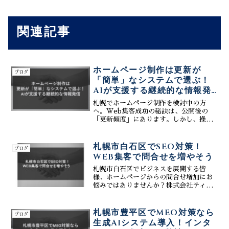
関連記事
ホームページ制作は更新が
ブログ
「簡単」なシステムで選ぶ！
AIが支援する継続的な情報発
信
札幌でホームページ制作を検討中の方
へ。Web集客成功の秘訣は、公開後の
「更新頻度」にあります。しかし、操作
が難しかったり、更新費用がかかったり
して放置してしまうケースが後を絶ちま
せん。この記事では、専門知識ゼロでも
札幌市白石区でSEO対策！
ブログ
簡単に更新できるシステム（CMS）の選
WEB集客で問合せを増やそう
び方と、文章作成をAIがサポートする最
新の運用術を解説します。株式会社ティ
札幌市白石区でビジネスを展開する皆
ーコネクトなら、誰でもストレスなく情
様、ホームページからの問合せ増加にお
報を発信し続けられ、MEO・SEO効果を
悩みではありませんか？株式会社ティー
最大化できます。継続的な集客を実現す
コネクトは、白石区に特化したSEO対策
るための仕組みをぜひご覧ください。
業者として、WEB集客で問合せ増加を実
現します。効果的なSEO対策で検索上位
札幌市豊平区でMEO対策なら
ブログ
表示を実現し、ホーム...
生成AIシステム導入！インタ