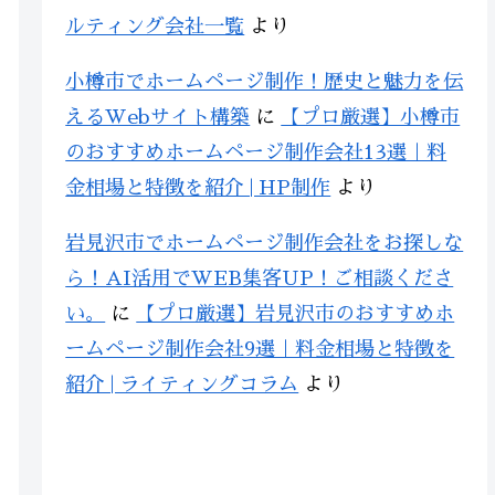
ルティング会社一覧
より
小樽市でホームページ制作！歴史と魅力を伝
えるWebサイト構築
に
【プロ厳選】小樽市
のおすすめホームページ制作会社13選｜料
金相場と特徴を紹介 | HP制作
より
岩見沢市でホームページ制作会社をお探しな
ら！AI活用でWEB集客UP！ご相談くださ
い。
に
【プロ厳選】岩見沢市のおすすめホ
ームページ制作会社9選｜料金相場と特徴を
紹介 | ライティングコラム
より