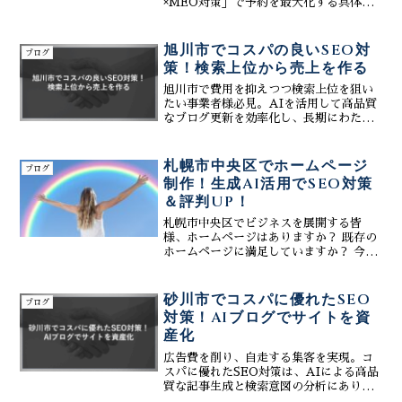
×MEO対策」で予約を最大化する具体策
を解説。大手ポータルサイトに頼りすぎ
ない自立型の集客基盤を、株式会社ティ
ーコネクトが構築します。生成AIを活用
旭川市でコスパの良いSEO対
ブログ
した効率的なコンテンツ制作により、多
策！検索上位から売上を作る
忙なサロンワークの中でもInstagramや
Googleマップでの露出を劇的に向上。
旭川市で費用を抑えつつ検索上位を狙い
SEO・GEO対策も含めた包括的な支援
たい事業者様必見。AIを活用して高品質
で、石狩エリアでの認知度を圧倒的に高
なブログ更新を効率化し、長期にわたり
めます。デザイン性と成約率を両立させ
成果を生むコスパの良いSEO対策を株式
たWeb制作で、貴店のビジネスを成功へ
会社ティーコネクトが提案。購入意欲の
と導くパートナーになります。
高い地元客を引き寄せ、安定した売上を
札幌市中央区でホームページ
ブログ
築く手法。
制作！生成AI活用でSEO対策
＆評判UP！
札幌市中央区でビジネスを展開する皆
様、ホームページはありますか？ 既存の
ホームページに満足していますか？ 今や
ホームページはビジネスの必須ツール。
集客増加、売上向上に直結する重要な役
割を担っています。特に中央区は札幌の
砂川市でコスパに優れたSEO
ブログ
中心地。競合も多く、効...
対策！AIブログでサイトを資
産化
広告費を削り、自走する集客を実現。コ
スパに優れたSEO対策は、AIによる高品
質な記事生成と検索意図の分析にありま
す。中長期的に顧客を呼び込み続ける資