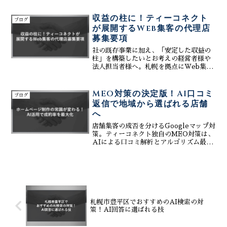
産型サイトの育て方を解説。最小限の手
間で最大限の成果を生む、新時代の運用
収益の柱に！ティーコネクト
ブログ
メソッドを公開します。
が展開するWeb集客の代理店
募集要項
社の既存事業に加え、「安定した収益の
柱」を構築したいとお考えの経営者様や
法人担当者様へ。札幌を拠点にWeb集客
支援を展開する株式会社ティーコネクト
では、現在、共にクライアントの事業成
功を目指すビジネスパートナー（代理
MEO対策の決定版！AI口コミ
ブログ
店）を募集しております。...
返信で地域から選ばれる店舗
へ
店舗集客の成否を分けるGoogleマップ対
策。ティーコネクト独自のMEO対策は、
AIによる口コミ解析とアルゴリズム最適
化で、エリア内での露出を劇的に増やし
ます。最新のGEO対策とも連携し、AI検
索エンジンが自社を優先的に推薦する仕
組みを伝授します。
札幌市豊平区でおすすめのAI検索の対
策！AI回答に選ばれる技