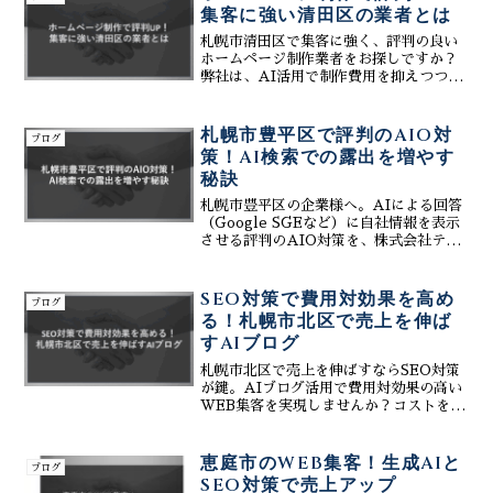
ティーコネクト独自のAIツールを活用す
集客に強い清田区の業者とは
ることで、多忙な現場でも簡単操作で情
報発信を継続でき、ポータルサイトに頼
札幌市清田区で集客に強く、評判の良い
らない自立型の集客を実現します。お問
ホームページ制作業者をお探しですか？
合せが発生した瞬間にリアルタイムで通
弊社は、AI活用で制作費用を抑えつつ、
知が届く効率的なシステムで、見込み客
Google検索やマップからの新規顧客獲得
を逃さずビジネスの成功を強力にバック
に直結するサイトを制作します。ブログ
アップします。
更新や口コミ対応を効率化し、貴社の評
札幌市豊平区で評判のAIO対
ブログ
判を上げ、売上を伸ばすための戦略的な
策！AI検索での露出を増やす
Webサイト活用法をご提案。費用や見積
秘訣
もりなど、まずはお気軽にご相談くださ
い。
札幌市豊平区の企業様へ。AIによる回答
（Google SGEなど）に自社情報を表示
させる評判のAIO対策を、株式会社ティ
ーコネクトが分かりやすく提案します。
ホームページとSNS、マップを適切に連
携し、他社に先んじて新規獲得を増やす
SEO対策で費用対効果を高め
ブログ
方法を解説。
る！札幌市北区で売上を伸ば
すAIブログ
札幌市北区で売上を伸ばすならSEO対策
が鍵。AIブログ活用で費用対効果の高い
WEB集客を実現しませんか？コストを抑
えつつ、問合せや新規顧客を増やす方法
をご提案します。SEO対策に関するご相
談は無料です。
恵庭市のWEB集客！生成AIと
ブログ
SEO対策で売上アップ