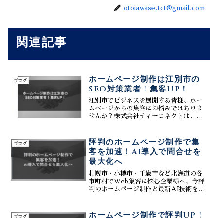
otoiawase.tct@gmail.com
関連記事
ホームページ制作は江別市の
ブログ
SEO対策業者！集客UP！
江別市でビジネスを展開する皆様、ホー
ムページからの集客にお悩みではありま
せんか？株式会社ティーコネクトは、江
別市に特化したSEO対策業者として、集
客力UPを実現するホームページ制作を承
っております。美しいデザインとSEOに
評判のホームページ制作で集
ブログ
強いホームページ制...
客を加速！AI導入で問合せを
最大化へ
札幌市・小樽市・千歳市など北海道の各
市町村でWeb集客に悩む企業様へ、今評
判のホームページ制作と最新AI技術を融
合させた集客最大化戦略を解説します。
単なるデザイン制作に留まらず、SEO・
MEO・GEO対策を標準装備。株式会社
ホームページ制作で評判UP！
ブログ