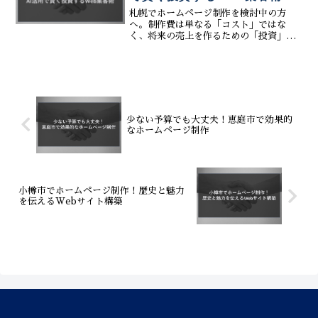
ホ対応で集客に強いホームページの作り
札幌でホームページ制作を検討中の方
方を徹底解説。まずはお気軽にご相談く
へ。制作費は単なる「コスト」ではな
ださい。
く、将来の売上を作るための「投資」で
す。その投資対効果（ROI）を最大化す
る秘訣をご存知ですか？鍵は、最新の
「AI活用」による運用コストの圧縮と、
「MEO対策」による集客力の向上にあり
ます。株式会社ティーコネクトは、生成
AIを活用した効率的な制作・運用システ
ムで、無駄な人件費を削減しつつ、高品
少ない予算でも大丈夫！恵庭市で効果的
質なWeb集客環境を提供します。広告費
なホームページ制作
に依存せず、利益を最大化する賢いWeb
戦略について詳しく解説します。
小樽市でホームページ制作！歴史と魅力
を伝えるWebサイト構築