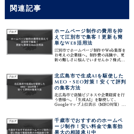
関連記事
ホームページ制作の費用を抑
ブログ
えて江別市で集客！更新も簡
単なWeb活用法
江別市でホームページ制作やWeb集客を
お考えの企業様へ。制作費の高騰や、更
新の難しさに悩んでいませんか？株式会
社ティーコネクトは、初期費用を抑えた
オールインシステムと、誰でも更新でき
る簡単なCMS機能で、コストパフォーマ
北広島市で生成AIを駆使した
ブログ
ンスの高いWeb戦略を提案します。地域
MEO・SEO対策！安くて評判
密着のMEO対策や、生成AIを活用した
の集客方法
最新の集客術までをトータルサポート。
江別エリアで競合に差をつけ、効率的に
北広島市で店舗ビジネスや企業経営を行
売上を伸ばすための具体的なノウハウを
う皆様へ。「生成AI」を駆使して、
公開します。まずは無料の現状調査で貴
Googleマップ上位表示（MEO対策）と
社の課題を見つけてください。
検索エンジン上位表示（SEO対策）を同
時に実現しませんか？株式会社ティーコ
ネクトは、初期費用0円、月額3万円～
千歳市でおすすめのホームペ
ブログ
で、AIによる効率的なWeb集客をサポー
ージ制作！安い料金で集客効
ト。ボールパーク効果で賑わうこの街
果大の相談承り中
で、競合他社に差をつける「安くて評判