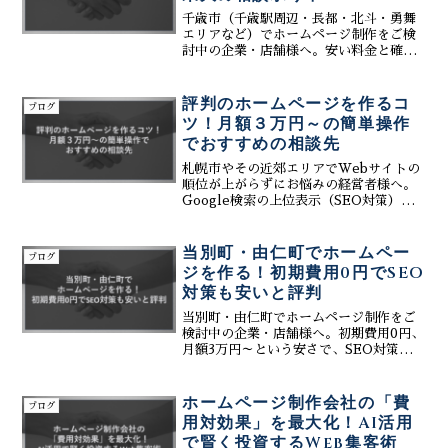
の集客方法」を徹底解説します。
千歳市（千歳駅周辺・長都・北斗・勇舞
エリアなど）でホームページ制作をご検
討中の企業・店舗様へ。安い料金と確実
な集客実績で選ばれているWeb集客シス
テム「connect」をご紹介します。ラピ
ダス進出や空港需要で活気づく千歳市に
評判のホームページを作るコ
ブログ
おいて、HP制作・MEO対策・SEO対
ツ！月額３万円～の簡単操作
策・SNS運用は必須です。株式会社ティ
でおすすめの相談先
ーコネクトなら、これらを専門知識不要
で一元管理し、集客効果大のWeb戦略を
札幌市やその近郊エリアでWebサイトの
実現。AI活用で業務も効率化します。ま
順位が上がらずにお悩みの経営者様へ。
ずは無料相談から、貴社のビジネスを加
Google検索の上位表示（SEO対策）を
速させませんか？
実現するコツは、現状の課題を正確に把
握し、最新のアルゴリズムに適合した施
策を打つことにあります。株式会社ティ
当別町・由仁町でホームペー
ブログ
ーコネクトでは、初期費用不要・月額3万
ジを作る！初期費用0円でSEO
円からという手頃な価格設定で、生成AI
対策も安いと評判
を駆使した高度な検索エンジン対策を提
供。自社の順位が気になる方へ、おすす
当別町・由仁町でホームページ制作をご
めの無料ホームページ順位現状調査も随
検討中の企業・店舗様へ。初期費用0円、
時受付中です。地域密着型の戦略で貴社
月額3万円～という安さで、SEO対策・
のビジネスを成功へと導きます。まずは
MEO対策まで完備した「評判のWeb制
無料相談からお気軽にお問い合わせくだ
作サービス」をご紹介します。株式会社
さい。
ティーコネクトなら、生成AIを活用した
ホームページ制作会社の「費
ブログ
効率的な運用で、コストを抑えながら検
用対効果」を最大化！AI活用
索上位表示を実現します。札幌近郊エリ
で賢く投資するWeb集客術
アでの集客競争を勝ち抜くための、スマ