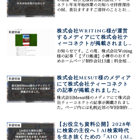
ネクト年末年始休業のお知らせ拝啓深冷
の候、貴社ますますご清祥のこととお慶
び申し上げます。平素は格別のお引き立
てをいただき、厚く御礼申し上げます。
さて誠に勝手ではございますが、弊社で
株式会社Writing様が運営
は下記の日程を年末年始休...
新着情報
するメディアにて株式会社テ
ィーコネクトが掲載されまし
た
お知らせです。この度、株式会社Writing
様の記事「【プロ厳選】小樽市のおすす
めホームページ制作会社13選｜料金相場
と特徴を紹介」において、小樽エリアで
おすすめのホームページ制作会社として
弊社株式会社ティーコネクトを選出して
株式会社Mesut様のメディア
新着情報
いただきました...
にて株式会社ティーコネクト
の記事が掲載されました。
株式会社Mesut様のメディアにて株式会
社ティーコネクトの記事が掲載されまし
た。ページ内には札幌近郊のWEB制作会
社様の金額等記載がございます。弊社は
初期費用0円月額3万～様々対応可能でご
ざいますの余計な費用はかかりません。
【お役立ち資料公開】2028年
新着情報
ぜひご参考までにご確認下さい。
に検索の主役へ！AI検索時代
を生き抜くための「AIO（AI