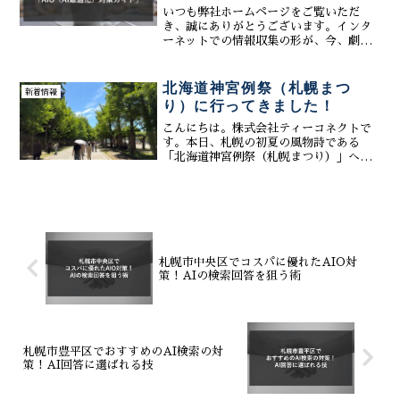
最適化）対策ガイド
いつも弊社ホームページをご覧いただ
き、誠にありがとうございます。インタ
ーネットでの情報収集の形が、今、劇的
な変化を迎えています。 世界的な調査機
関「Gartner社」の予測によると、2028
年までに従来のGoogle等による検索は
北海道神宮例祭（札幌まつ
新着情報
25%減少...
り）に行ってきました！
こんにちは。株式会社ティーコネクトで
す。本日、札幌の初夏の風物詩である
「北海道神宮例祭（札幌まつり）」へ行
ってきました。北海道神宮例祭は、札幌
を代表する伝統行事として毎年多くの人
で賑わい、街全体が活気に包まれます。
会場では多くの来場者の笑顔...
札幌市中央区でコスパに優れたAIO対
策！AIの検索回答を狙う術
札幌市豊平区でおすすめのAI検索の対
策！AI回答に選ばれる技