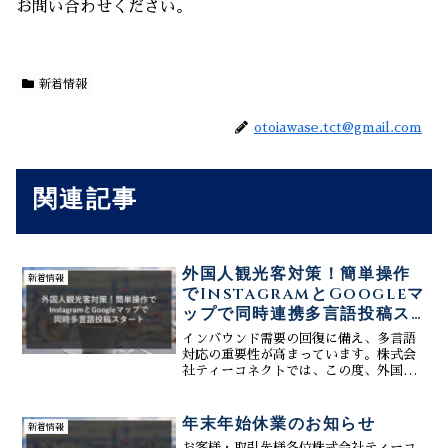
お問い合わせください。
新着情報
otoiawase.tct@gmail.com
関連記事
外国人観光客対策！簡単操作
新着情報
でInstagramとGoogleマ
ップで同時連携多言語投稿ス
タート！
インバウンド需要の回復に備え、多言語
対応の重要性が高まっています。株式会
社ティーコネクトでは、この度、外国人
観光客向けの情報発信を強化するため、
InstagramとGoogleマップへの同時多言
語投稿機能をリリースしました！日本語
年末年始休業のお知らせ
新着情報
で投稿を作...
お客様・取引先様各位株式会社ティーコ