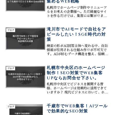
集めるWeb戦略
気軽にご連絡ください。
札幌市でホームページ制作やリニューア
ルをお考えの企業様へ。ただ綺麗なサイ
トを作るだけでは、集客には繋がりませ
ん。重要なのは「評判（口コミ）」が集
まる仕組みを作ることです。株式会社テ
ィーコネクトは、初期費用を抑えたWeb
滝川市でAIモードで自社をア
ブログ
制作と、生成AIを活用したMEO対策
ピールしたい！SGE時代の対
で、貴社の評判を最大化するWeb戦略を
策
提供します。Googleマップでの評価を高
め、SNSと連携してファンを増やす具体
検索の形がAI回答主体へ変わる中、自社
的なノウハウを公開。選ばれる企業にな
情報が引用される仕組み作りが不可欠で
るための第一歩を、私たちと共に踏み出
す。AIが好むデータ構造を整え、信頼ス
しましょう。
コアを最大化。先行利益を得るための統
合的なWeb戦略と、知名度向上のための
最新ロジックを、専門家が実例を交えて
札幌市中央区のホームページ
ブログ
徹底解説します。
制作！SEO対策でWeb集客
UPならお問合せ下さい。
札幌市中央区でビジネスを展開する皆
様、ホームページは効果的に活用できて
いますか？ 現代ビジネスにおいて、ホー
ムページは単なる会社情報だけでなく、
強力な集客ツールとしての役割を担って
います。競争の激しい中央区で勝ち抜く
千歳市でWEB集客！AIツール
ブログ
ためには、戦略的なホーム...
で効果的なSEO対策