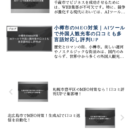
千歳市でビジネスを成功させるために
は、WEB集客が不可欠です。特に、競争
が激化する現代においては、AIツールを
活用した高度なSEO対策が重要となりま
す。株式会社ティーコネクトは、千歳市
に特化したWEB集客支援会社として、
小樽市のMEO対策｜AIツール
ブログ
AIによるSEO対策...
で外国人観光客の口コミも多
言語対応し評判UP
歴史とロマンの街、小樽市。美しい運河
やノスタルジックな街並みは、国内のみ
ならず、世界中から多くの外国人観光客
を魅了し続けています。この国際的な観
光都市で飲食店やお土産店、ホテルなど
を経営されている皆様にとって、いかに
してこの膨大な観光客需要...
札幌市豊平区のMEO対策なら！口コミ評
判UPで集客増！
北広島市でMEO対策！生成AIで口コミ返
信を自動化！