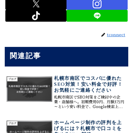
tconnect
関連記事
札幌市南区でコスパに優れた
ブログ
SEO対策！安い料金で好評！
お気軽にご連絡ください
札幌市南区でSEO対策をご検討中の企
業・店舗様へ。初期費用0円、月額3万円
～という安い料金で、Google検索上位表
示を実現する「コスパに優れたサービ
ス」をご紹介します。株式会社ティーコ
ネクトなら、生成AIを活用した最新技術
ホームページ制作の評判を上
ブログ
で、定山渓の観光客から真駒内の地域住
げるには？札幌市で口コミを
民まで、効果的に集客します。まずはお