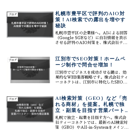
はビジネスの顔とも言える重要な存在で
す。特に、競争の激しい現代社会では、
ただホームページを持つだけでは不十分
札幌市豊平区で評判のAIO対
ブログ
で、いかに効果的にWEB集...
策！AI検索での露出を増やす
秘訣
札幌市豊平区の企業様へ。AIによる回答
（Google SGEなど）に自社情報を表示
させる評判のAIO対策を、株式会社ティ
ーコネクトが分かりやすく提案します。
ホームページとSNS、マップを適切に連
携し、他社に先んじて新規獲得を増やす
江別市でSEO対策！ホームペ
ブログ
方法を解説。
ージ制作で問合せ増加！
江別市でビジネスを成功させる鍵は、効
果的なWEB集客戦略です。株式会社ティ
ーコネクトは、江別市に特化したSEO対
策とホームページ制作で、お客様の問合
せ増加を支援します。魅力的なホームペ
ージで集客力を高め、SEO対策で検索上
AI検索対策（GEO）など「売
ブログ
位表示を実現。さら...
れる商材」を提案。札幌で独
立・副業を目指す営業パート
ナー・販売代理店募集
札幌で独立・起業を目指す方へ。株式会
社ティーコネクトでは、最新のAI検索対
策（GEO）やAll-in-Systemをメイン商
材に扱う営業パートナーを募集中。成約