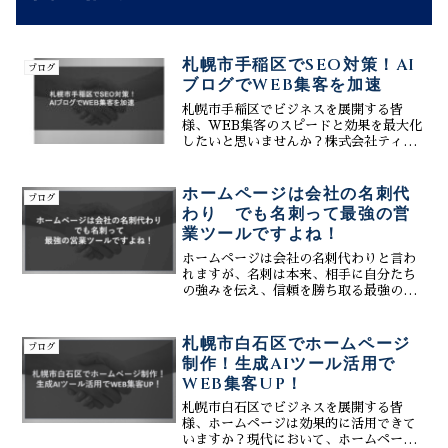
札幌市手稲区でSEO対策！AI
ブログ
ブログでWEB集客を加速
札幌市手稲区でビジネスを展開する皆
様、WEB集客のスピードと効果を最大化
したいと思いませんか？株式会社ティー
コネクトは、手稲区に特化したSEO対策
支援会社として、AIブログを活用した
WEB集客加速戦略をご提案します。AI
ホームページは会社の名刺代
ブログ
が生成する高品質なブ...
わり でも名刺って最強の営
業ツールですよね！
ホームページは会社の名刺代わりと言わ
れますが、名刺は本来、相手に自分たち
の強みを伝え、信頼を勝ち取る最強の営
業ツールです。ただ存在するだけのサイ
トから、AI技術を駆使して自ら顧客を呼
び、成約を勝ち取る資産型サイトへ。最
札幌市白石区でホームページ
ブログ
新のSEO・MEO統合戦略で、24時間働
制作！生成AIツール活用で
く最強の営業基盤を構築する秘訣を公開
WEB集客UP！
します。
札幌市白石区でビジネスを展開する皆
様、ホームページは効果的に活用できて
いますか？現代において、ホームページ