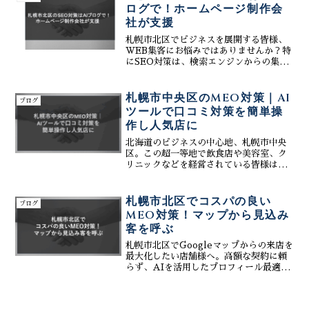
料金で本質的な集客を実現。無料相談受
ログで！ホームページ制作会
付中。
社が支援
札幌市北区でビジネスを展開する皆様、
WEB集客にお悩みではありませんか？特
にSEO対策は、検索エンジンからの集客
に不可欠な要素です。株式会社ティーコ
ネクトは、北区に特化したホームページ
制作会社として、AIブログを活用した
札幌市中央区のMEO対策｜AI
ブログ
SEO対策で、お客様...
ツールで口コミ対策を簡単操
作し人気店に
北海道のビジネスの中心地、札幌市中央
区。この超一等地で飲食店や美容室、ク
リニックなどを経営されている皆様は、
「どうすれば、数ある競合の中からお客
様に選ばれ、地域で一番の人気店になれ
るだろう？」と日々考えていらっしゃる
札幌市北区でコスパの良い
ブログ
のではないでしょうか。そ...
MEO対策！マップから見込み
客を呼ぶ
札幌市北区でGoogleマップからの来店を
最大化したい店舗様へ。高額な契約に頼
らず、AIを活用したプロフィール最適化
と口コミ分析で評価を高める、コスパの
良いMEO対策を株式会社ティーコネクト
が提案。地域の競合に隠れず見込み客を