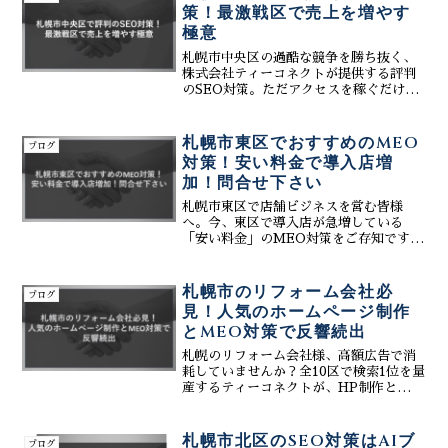
策！最激戦区で売上を増やす
極意
札幌市中央区の過酷な競争を勝ち抜く、
株式会社ティーコネクトが提供する評判
のSEO対策。ただアクセスを稼ぐだけで
なく、購買意欲の高い札幌市中央区のロ
ーカルユーザーをターゲットにした「売
上に直結する」成約重視のホームページ
札幌市東区でおすすめのMEO
ブログ
構築術を解説します。
対策！安い料金で導入店増
加！問合せ下さい
札幌市東区で店舗ビジネスを営む皆様
へ。今、東区で導入店が急増している
「安い料金」のMEO対策をご存知です
か？株式会社ティーコネクトは、初期費
用0円、月額3万円～で、Googleマップ
上位表示とWeb制作をトータルサポー
札幌市のリフォーム会社必
ブログ
ト。生成AIを活用した...
見！人気のホームページ制作
とMEO対策で反響続出
札幌のリフォーム会社様、高額広告で消
耗していませんか？全10区で検索1位を量
産するティーコネクトが、HP制作と
MEOを高度に連携。AI検索（GEO）で
も選ばれる資産型サイトで、24時間自動
で反響を呼ぶ仕組みを構築します。安い
札幌市北区のSEO対策はAIブ
ブログ