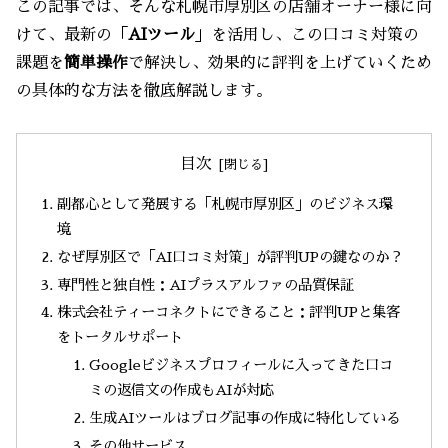
この記事では、そんな札幌市厚別区の店舗オーナー様に向
けて、最新の「
AIツール
」を活用し、この口コミ対策の
課題を
簡単操作
で解決し、効果的に評判を上げていくため
の具体的な方法を徹底解説します。
目次
副都心として発展する「札幌市厚別区」のビジネス環
境
なぜ厚別区で「AI口コミ対策」が評判UPの鍵なのか？
専門性と独自性：AIプラスアルファの品質保証
株式会社ティーコネクトにできること：評判UPと集客
をトータルサポート
Googleビジネスプロフィールに入ってきた口コ
ミの返信文の作成もAIが対応
生成AIツールはブログ記事の作成に特化している
その他サービス