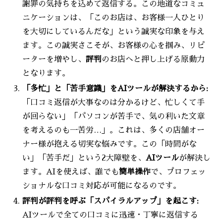
謝罪の気持ちを込めて返信する。この地道なコミュ
ニケーションは、「このお店は、お客様一人ひとり
を大切にしているんだな」という誠実な印象を与え
ます。この誠実さこそが、お客様の心を掴み、リピ
ーターを増やし、
評判
のお店へと押し上げる原動力
となります。
「多忙」と「苦手意識」をAIツールが解決するから:
「口コミ返信が大事なのは分かるけど、忙しくて手
が回らない」「パソコンが苦手で、気の利いた文章
を考えるのも一苦労…」。これは、多くの店舗オー
ナー様が抱える切実な悩みです。この「時間がな
い」「苦手だ」という2大障壁を、
AIツール
が解決し
ます。AIを使えば、誰でも
簡単操作
で、プロフェッ
ショナルな口コミ対応が可能になるのです。
評判が評判を呼ぶ「スパイラルアップ」を起こす:
AIツールで全ての口コミに迅速・丁寧に返信する