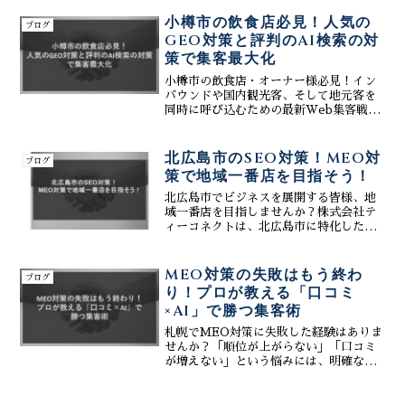
頼スコアを高める運用戦略をプロが徹底
解説。導入店の実績に基づく成功法則を
小樽市の飲食店必見！人気の
ブログ
余すことなく公開します...
GEO対策と評判のAI検索の対
策で集客最大化
小樽市の飲食店・オーナー様必見！イン
バウンドや国内観光客、そして地元客を
同時に呼び込むための最新Web集客戦略
「GEO対策」と「AI検索の対策」を徹底
解説します。株式会社ティーコネクト
は、生成AIを活用した最新のSEO・
北広島市のSEO対策！MEO対
ブログ
MEO・GEO対策を駆使し、Googleマッ
策で地域一番店を目指そう！
プや最新のAI回答において貴店が「選ば
れる理由」を構築。運用負担を極限まで
北広島市でビジネスを展開する皆様、地
減らす簡単操作ツールと、デザイン性に
域一番店を目指しませんか？株式会社テ
優れたホームページ制作で、小樽の激戦
ィーコネクトは、北広島市に特化した
区を勝ち抜くための集客最大化をサポー
SEO対策とMEO対策で、お客様の地域一
トします。コストパフォーマンスに優れ
番店への道をサポートいたします。検索
たデジタルマーケティングで、予約と来
エンジン最適化(SEO)とGoogleマップ
MEO対策の失敗はもう終わ
ブログ
店を劇的に増やしましょう
エンジン最適化...
り！プロが教える「口コミ
×AI」で勝つ集客術
札幌でMEO対策に失敗した経験はありま
せんか？「順位が上がらない」「口コミ
が増えない」という悩みには、明確な原
因があります。株式会社ティーコネクト
は、MEO対策のプロとして、生成AIを
活用した口コミ管理と、Webサイトとの