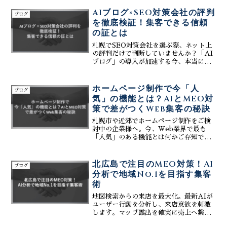
AIブログ×SEO対策会社の評判
ブログ
を徹底検証！集客できる信頼
の証とは
札幌でSEO対策会社を選ぶ際、ネット上
の評判だけで判断していませんか？「AI
ブログ」の導入が加速する今、本当に見
るべきは表面的な口コミではなく、AIを
活用して「実質的な集客成果」を出せる
技術力です。この記事では、評判の裏に
ホームページ制作で今「人
ブログ
ある業者の実態と、失敗しないパートナ
気」の機能とは？AIとMEO対
ー選びの基準を徹底検証。株式会社ティ
策で差がつくWeb集客の秘訣
ーコネクトは、生成AIとMEO対策を統
合した独自のWeb戦略で、貴社のビジネ
札幌市や近郊でホームページ制作をご検
スを成功へ導きます。信頼できるプロの
討中の企業様へ。今、Web業界で最も
見分け方をぜひご覧ください。
「人気」のある機能とは何かご存知でし
ょうか？それは、美しいデザインだけで
なく、生成AIによる運用効率化と、
Googleマップ上位表示（MEO対策）を
北広島で注目のMEO対策！AI
ブログ
標準装備した「集客できるシステム」で
分析で地域No.1を目指す集客
す。株式会社ティーコネクトは、これら
術
を全て含んだWebサイトを初期費用0
円、月額3万円～で提供しています。競合
地図検索からの来店を最大化。最新AIが
他社と差をつける最新のWeb集客術を徹
ユーザー行動を分析し、来店意欲を刺激
底解説します。
します。マップ露出を確実に売上へ繋げ
るための最新アルゴリズム攻略法と、信