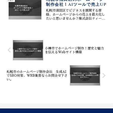
ブログ
効果的なSEO対策が...
制作会社！AIツールで売上UP
札幌市清田区でビジネスを展開する皆
様、ホームページからの売上を最大化し
たいと思いませんか？株式会社ティーコ
ネクトは、清田区に特化したホームペー
ジ制作会社として、AI技術を駆使した売
上アップ戦略をご提案します。魅力的で
効果的なホームページ制作...
小樽市でホームページ制作！歴史と魅力
を伝えるWebサイト構築
札幌市のホームページ制作会社 生成AI
でSEO対策、WEB集客ならお問合せ下さ
い。