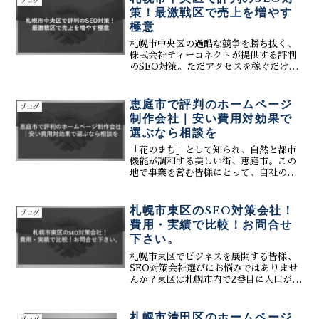
ブログ
効果的なホームページ制作...
策！最激戦区で売上を増やす
極意
札幌市中央区の過酷な競争を勝ち抜く、
株式会社ティーコネクトが提供する評判
のSEO対策。ただアクセスを稼ぐだけで
なく、購買意欲の高い札幌市中央区のロ
ーカルユーザーをターゲットにした「売
上に直結する」成約重視のホームページ
恵庭市で評判のホームページ
ブログ
構築術を解説します。
制作会社｜安い費用対効果で
選ぶなら相談を
「花のまち」として知られ、自然と都市
機能が調和する美しい街、恵庭市。この
地で事業を営む皆様にとって、自社の魅
力を広く伝え、新たな顧客を獲得するた
めの「ホームページ」は、今やビジネス
に不可欠な存在です。しかし、いざ「ホ
札幌市東区のSEO対策会社！
ブログ
ームページ制作会社」を探...
費用・実績で比較！お問合せ
下さい。
札幌市東区でビジネスを展開する皆様、
SEO対策会社選びにお悩みではありませ
んか？東区は札幌市内で2番目に人口が多
く、活気のある商業地域と自然豊かな住
宅地域が共存する魅力的なエリアです。
この地域でビジネスを成功させるには、
札幌市清田区のホームページ