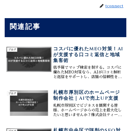
tconnect
関連記事
コスパに優れたMEO対策！AI
ブログ
が支援する口コミ返信と地域
集客術
低予算でマップ検索を制する。コスパに
優れたMEO対策なら、AIが口コミ解析
と返信をサポートし、店舗の信頼性を飛
躍的に向上させます。最新のGEO対策と
連携し、地域ユーザーの来店意欲を確実
にキャッチして成約に繋げるための最新
札幌市厚別区のホームページ
ブログ
ロジックを徹底解説。...
制作会社｜AIで売上UP支援
札幌市厚別区でビジネスを展開する皆
様、ホームページからの売上を最大化し
たいと思いませんか？株式会社ティーコ
ネクトは、厚別区に特化したホームペー
ジ制作会社として、AI技術を駆使した売
上アップ戦略をご提案します。魅力的で
札幌市中央区で評判のSEO対