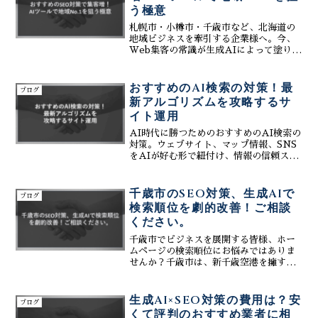
う極意
札幌市・小樽市・千歳市など、北海道の
地域ビジネスを牽引する企業様へ。今、
Web集客の常識が生成AIによって塗り替
えられています。従来のSEO対策では時
間がかかりすぎる、あるいは専門知識が
足りないといった課題を、株式会社ティ
おすすめのAI検索の対策！最
ブログ
ーコネクトのAIツールが解決。おすすめ
新アルゴリズムを攻略するサ
のSEO対策を軸に、Googleマップ
イト運用
（MEO）や最新のAI検索（GEO）まで
網羅し、地域No.1のの2ページ目以降に
AI時代に勝つためのおすすめのAI検索の
追いやられてしまうケースが少なくあり
対策。ウェブサイト、マップ情報、SNS
ません。
をAIが好む形で紐付け、情報の信頼スコ
アを最大化させます。札幌の導入店事例
を基に、新しい集客のスタンダードを構
築し、ビジネスを成功へ導く最新の運用
千歳市のSEO対策、生成AIで
ブログ
手法を徹底解説。
検索順位を劇的改善！ご相談
ください。
千歳市でビジネスを展開する皆様、ホー
ムページの検索順位にお悩みではありま
せんか？千歳市は、新千歳空港を擁する
北海道の空の玄関口であり、観光業だけ
でなく、農業や工業も盛んな地域です。
インターネットを活用した情報発信は、
生成AI×SEO対策の費用は？安
ブログ
ビジネスの成功に不可欠な...
くて評判のおすすめ業者に相