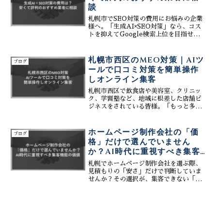
談
札幌市でSEO対策の費用にお悩みの企業
様へ。「生成AI×SEO対策」なら、コス
トを抑えてGoogle検索上位を目指せま
す。株式会社ティーコネクトは、初期費
用0円、月額3万円～という安さで、Web
制作からMEO対策までをトータルサポー
札幌市西区のMEO対策｜AIツ
ブログ
ト。AI活用で人件費を削減し、高品質な
ールで口コミ対策を簡単操作
サービスを提供するおすすめの業者で
しオンライン集客
す。まずは無料相談で、貴社に最適な集
客プランをご提案します。
札幌市西区で飲食店や美容室、クリニッ
ク、学習塾など、地域に根差した店舗ビ
ジネスをされている皆様。「もっと多く
のお客様に来てほしい」「どうすれば効
果的にオンライン集客ができるだろ
う？」――そうお考えではありません
ホームページ制作会社の「価
ブログ
か。そのための最も強力で、現代...
格」だけで選んでいません
か？AI時代に重視すべき集客
機能の価値
札幌でホームページ制作会社を選ぶ際、
見積もりの「安さ」だけで判断していま
せんか？その選択が、集客できない「死
に金」になるリスクがあります。AI技術
が進化する今、見るべきは価格ではな
く、生成AIによる運用効率化やMEO対
策といった「集客機能」の実装有無で