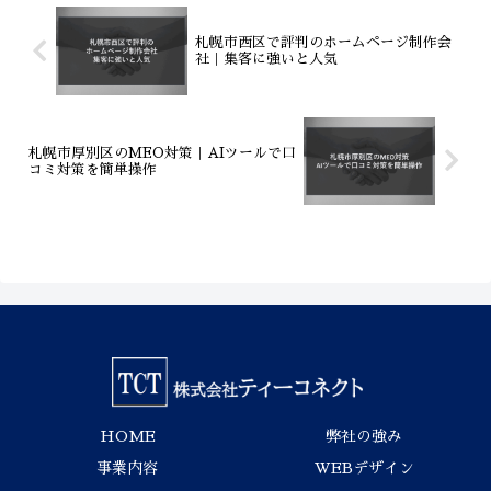
す。株式会社ティーコネクトは、最新技
術でコストを抑えつつ、売上に直結する
機能を標準装備。価格競争から脱却し、
札幌市西区で評判のホームページ制作会
価値あるWeb投資を行うための判断基準
社｜集客に強いと人気
と、成功するWeb戦略の全貌を解説しま
す。
札幌市厚別区のMEO対策｜AIツールで口
コミ対策を簡単操作
HOME
弊社の強み
事業内容
WEBデザイン