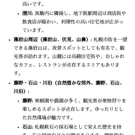
高いです。
澄川:
真駒内に隣接し、地下鉄駅周辺は商店街や
飲食店が賑わい、利便性の高い住宅地が広がっ
ています。
藻岩山周辺（藻岩山、伏見、山鼻）:
札幌市街を一望
できる藻岩山は、夜景スポットとしても有名で、観
光客が訪れます。山麓には高級住宅街や、おしゃれ
なカフェ、レストランが点在するエリアもありま
す。
藤野・石山・川沿（自然豊かな郊外、藤野、石山、
川沿）:
藤野:
果樹園や農園が多く、観光客が果物狩りを
楽しめるスポットが点在します。ゆったりとし
た自然環境が魅力です。
石山:
札幌軟石の採石場として栄えた歴史を持