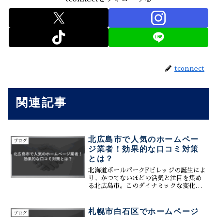
tconnect
関連記事
北広島市で人気のホームペー
ブログ
ジ業者！効果的な口コミ対策
とは？
北海道ボールパークFビレッジの誕生によ
り、かつてないほどの活気と注目を集め
る北広島市。このダイナミックな変化の
中で、「このチャンスを活かしてビジネ
スを成長させたい！」「多くの人に選ば
れる、地域で『人気』の会社・お店にな
札幌市白石区でホームページ
ブログ
りたい！」「そのために...