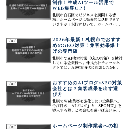
制作！生成AIツール活用で
WEB集客UP！
札幌市白石区でビジネスを展開する皆
様、ホームページは効果的に活用できて
いますか？現代において、ホームページ
はビジネスの顔とも言える重要な存在で
す。特に、競争の激しい現代社会では、
ただホームページを持つだけでは不十分
2026年最新！札幌市でおすす
ブログ
で、いかに効果的にWEB集...
めのGEO対策！集客効果爆上
げの専門店
札幌市でAI検索対策（GEO対策）を検討
している企業様へ。株式会社ティーコネ
クトでは、AI検索時代に対応したGEO対
策をはじめ、SEO対策、MEO対策、ホー
ムページ制作、SNS運用まで総合的な
Web集客支援を提供しています。AI検索
おすすめのAIブログ×SEO対策
ブログ
で企業情報が引用されやすいコンテンツ
会社とは？集客成果を出す選
設計により、検索エンジンとAIの両方か
び方
ら集客を実現。札幌市で集客効果を高め
たい企業様におすすめのWeb集客専門店
札幌でWeb集客を強化したい企業様へ。
です。
今注目の「AIブログ」と「SEO対策」を
導入する際、どの会社を選べば良いか迷
っていませんか？成功の鍵は、単にツー
ルを導入するだけでなく、MEO対策との
連動や運用サポートまで見据えた「総合
ホームページ制作業者への相
ブログ
力」にあります。...