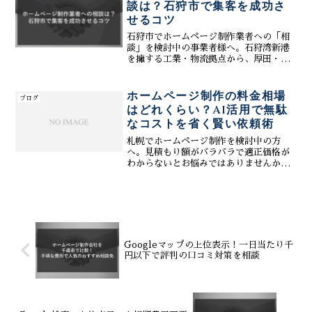
談は？石狩市で集客を成功さ
せるコツ
石狩市でホームページ制作業者への「相
談」を検討中の事業者様へ。石狩湾新港
を擁する工業・物流拠点から、厚田・浜
益の豊かな自然まで多様な魅力を持つ石
狩地域で、Webサイトはビジネス成功に
不可欠です。本記事では、失敗しない業
ホームページ制作の料金相場
ブログ
者選びの「成功ポイント...
はどれくらい？AI活用で無駄
なコストを省く賢い依頼術
札幌でホームページ制作を検討中の方
へ。見積もり額がバラバラで適正価格が
わからないとお悩みではありませんか？
この記事では、制作会社のタイプ別料金
相場と、費用の内訳を徹底解説。さら
に、最新の生成AI技術と独自システムを
活用して、品質を落とさずに無駄なコス
トを大幅に削減する「賢い依頼術」をご
紹介します。株式会社ティーコネクトな
ら、デザイン性、MEO・SEO対策、更新
Googleマップの上位表示！一日当たり千
のしやすさを兼ね備えたWebサイトを、
円以下で評判の口コミ対策を相談
納得の価格で提供可能です。失敗しない
Web投資の秘訣をご覧ください。