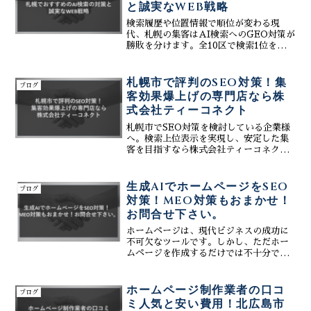
と誠実なWEB戦略
検索履歴や位置情報で順位が変わる現
代、札幌の集客はAI検索へのGEO対策が
勝敗を分けます。全10区で検索1位を独占
するティーコネクトが、Googleビジネス
プロフィールとHPを高度に連携し、AI
に優先推薦される仕組みを構築。アルゴ
札幌市で評判のSEO対策！集
ブログ
リズムに沿った誠実な戦略で集客効果を
客効果爆上げの専門店なら株
最大化します。
式会社ティーコネクト
札幌市でSEO対策を検討している企業様
へ。検索上位表示を実現し、安定した集
客を目指すなら株式会社ティーコネクト
にお任せください。ホームページ制作か
らSEO対策、MEO対策、SNS運用支
援、AI活用まで一括サポート。コストパ
生成AIでホームページをSEO
ブログ
フォーマンスに優れた独自のWEB集客シ
対策！MEO対策もおまかせ！
ステムで、札幌市の企業様の売上アップ
お問合せ下さい。
と集客力向上を実現します。地域密着型
のWebマーケティング専門会社が、成果
ホームページは、現代ビジネスの成功に
につながるSEO戦略をご提案いたしま
不可欠なツールです。しかし、ただホー
す。
ムページを作成するだけでは不十分で
す。競争の激しいオンライン市場で勝ち
抜くためには、戦略的なSEO対策とMEO
対策が必須です。株式会社ティーコネク
ホームページ制作業者の口コ
ブログ
トは、札幌市をはじめと...
ミ人気と安い費用！北広島市