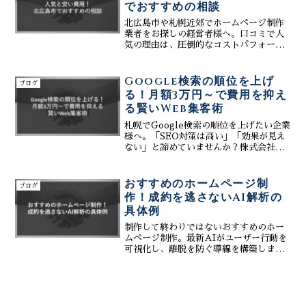
でおすすめの相談
北広島市や札幌近郊でホームページ制作
業者をお探しの経営者様へ。口コミで人
気の理由は、圧倒的なコストパフォーマ
ンスと成果に直結するWeb戦略にありま
す。株式会社ティーコネクトは、費用を
抑えたい企業様の相談窓口として、初期
Google検索の順位を上げ
ブログ
費用0円・月額3万円から始められるプラ
る！月額3万円～で費用を抑え
ンをご提案。生成AIを活用した最新の
る賢いWeb集客術
SEO・MEO対策で、地域密着型ビジネス
の集客を最大化します。簡単操作のCMS
札幌でGoogle検索の順位を上げたい企業
で自社更新も楽々。北広島の特性を熟知
様へ。「SEO対策は高い」「効果が見え
したおすすめのWeb施策で、ビジネスの
ない」と諦めていませんか？株式会社テ
成功を強力にサポートいたします。
ィーコネクトは、月額3万円～という低コ
ストで、検索上位を目指す賢いWeb集客
術を提供します。初期費用を抑えたシス
おすすめのホームページ制
ブログ
テム導入、誰でも更新できるCMS、そし
作！成約を逃さないAI解析の
て生成AIを活用したコンテンツ作成支援
具体例
までをオールインワンでパッケージ化。
費用を抑えながら確実に成果を出すため
制作して終わりではないおすすめのホー
の具体的な戦略と、プロのサポート内容
ムページ制作。最新AIがユーザー行動を
を公開します。まずは無料診断へ。
可視化し、離脱を防ぐ導線を構築しま
す。導入店が実感する、デザインと成約
率を両立させるための具体的な解析手法
と成功のプロセスを、プロの視点で徹底
解説します。多くの企業で...